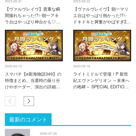
2023-08-31
2023-08-22
20
【ヴァルヴレイヴ】貴重な瞬
【ヴァルヴレイヴ】朝一マリ
P
間撮れちゃった!?✨朝一アキ
エ台はやっぱり熱かった!?✨
震
ラ台はやっぱり神台かも♡♡
ドキドキと興奮がやばすぎΣ
♡
(///□///)
2025-04-12
2023-09-16
20
スマパチ【e新海物語349】の
ライトミドルで登場！P 新世
【
特徴まとめ。当選時の振り分
紀エヴァンゲリオン ～未来へ
台
けやボーダー、演出の詳細を
の咆哮～ SPECIAL EDITION
一
徹底解説しま
新台情報！
最新のコメント
2026-07-28