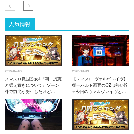
人気情報
2025-04-08
2023-10-09
20
スマスロ戦国乙女4『朝一恩恵
【スマスロ ヴァルヴレイヴ】
【
と据え置きについて』ゾーン
朝一ハルト画面のCZは熱い!?
T
外で前兆が発生したけど…
✨今回のヴァルヴレイヴとの
れ
相性は…!?
(º