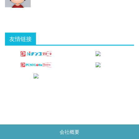
友情链接
会社概要