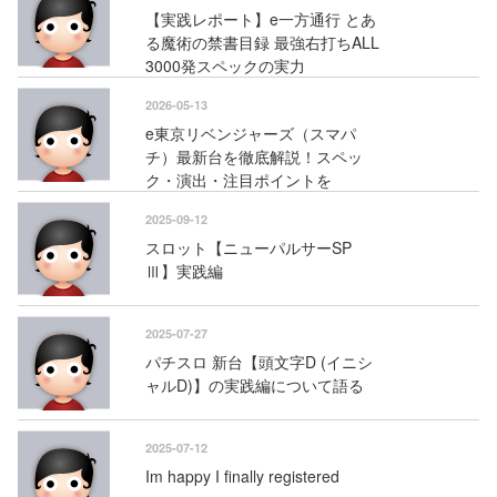
【実践レポート】e一方通行 とあ
る魔術の禁書目録 最強右打ちALL
3000発スペックの実力
2026-05-13
e東京リベンジャーズ（スマパ
チ）最新台を徹底解説！スペッ
ク・演出・注目ポイントを
2025-09-12
スロット【ニューパルサーSP
Ⅲ】実践編
2025-07-27
パチスロ 新台【頭文字D (イニシ
ャルD)】の実践編について語る
2025-07-12
Im happy I finally registered