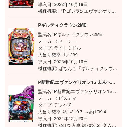
導入日: 2023年10月16日
機種概要: 『Pゴジラ対エヴァンゲリオ
ン ～G細胞覚醒～』の甘デジスペック
が登場。ミドルスペックだった前作と
Pギルティクラウン2ME
はゲーム性が大きく変わっており、初
型式名: Pギルティクラウン2ME
当りの多くは30回転STへ突入し、そこ
メーカー: メーシー
で大当りを引き戻せば140回転STの
タイプ: ライトミドル
「神生RUSH」に突入。「神生RUS
大当り確率: 1／239
H」は継続率が約84%（※1）と高く、
導入日: 2023年10月16日
大当りの約30%が出玉約990個（※2）と
機種概要: ぱちんこ『ギルティクラウ
なるため、甘デジスペックながらまと
ン』の第2弾が登場。大当り確率が1/23
まった出玉の獲得にも期待が持てる。
9のライトミドルスペックで、特化ゾー
P新世紀エヴァンゲリオン15 未来への
ン「Super Premium Live」（SPL）を
咆哮
型式名: P新世紀エヴァンゲリオン15 未
搭載。SPL突入率は50%で、平均4450
来への咆哮
メーカー: ビスティ
個の出玉獲得に加えてメインST「GC R
タイプ: デジパチ
USH」への突入が約束される。また、
大当り確率: 約1/319.7 → 約1/99.4
SPLへはメインRUSHから再突入する
導入日: 2021年12月20日
可能性もあるぞ。
機種概要: ※ST突入率 約70%(ST突入割