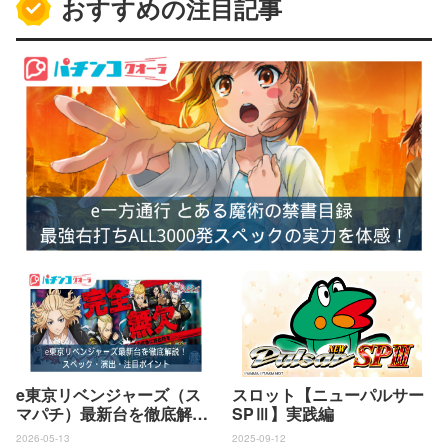
おすすめの注目記事
e東京リベンジャーズ（ス
スロット【ニューパルサー
マパチ）最新台を徹底解
SPⅢ】実践編
説！スペック・演出・注目
2026-05-13
2025-09-12