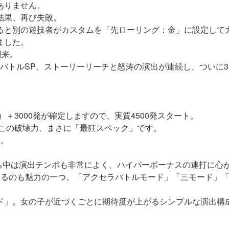
ありません。
結果、再び失敗。
ると別の遊技者がカスタムを「先ローリング：金」に設定して
ました。
到来。
GバトルSP、ストーリーリーチと怒涛の演出が連続し、ついに
＋3000発が確定しますので、実質4500発スタート。
%。この破壊力、まさに「最狂スペック」です。
り。
打ち中は演出テンポも非常によく、ハイパーボーナスの連打に心
きるのも魅力の一つ。「アクセラバトルモード」「三モード」
ド」。女の子が近づくごとに期待度が上がるシンプルな演出構