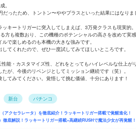
達成。
,500円だったため、トントン〜ややプラスといった結果にはな
ラッキートリガーに突入してしまえば、3万発クラスも現実的
いる方も複数おり、この機種のポテンシャルの高さを改めて実
イルで楽しめるのも本機の大きな強みです。
出してくれたので、ぜひ一度試してみてほしいところです。
玉性能・カスタマイズ性、どれをとってもハイレベルな仕上が
したが、今後のリベンジとしてミッション継続です（笑）。
験してみてください。覚悟して挑む価値、十分にあります！
新台
パチンコ
行（アクセラレータ）を徹底紹介！ラッキートリガー搭載で覚醒進化！
）徹底解説！ラッキートリガー搭載×高継続RUSHで魔法少女が再覚醒