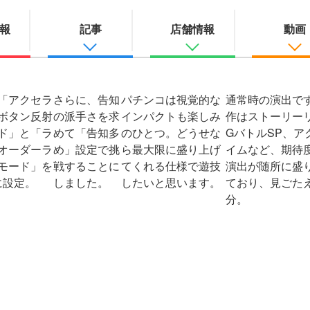
報
記事
店舗情報
動画
コラム
公式チ
コ
業界ニュース
ル
実戦記事
ロ
ホール情報
YouTub
画
コミュニティ
「アクセラ
さらに、告知
パチンコは視覚的な
通常時の演出で
ボタン反射
の派手さを求
インパクトも楽しみ
作はストーリー
ド」と「ラ
めて「告知多
のひとつ。どうせな
GバトルSP、ア
オーダーラ
め」設定で挑
ら最大限に盛り上げ
イムなど、期待
モード」を
戦することに
てくれる仕様で遊技
演出が随所に盛
に設定。
しました。
したいと思います。
ており、見ごた
分。