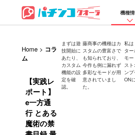
機種情
パチン
機種情報
パチス
記事
パチンコ
まずは遊
藤商事の機種はカ
私は
Home
>
コラ
店舗情報
パチスロ
コラム
技開始に
スタムの豊富さで
ター
ム
あたり、
も知られており、
モー
カスタム
今作も例に漏れず
スト
動画
実戦記事
業界ニュース
機能の設
多彩なモードが用
ンプ
【実践レ
定を確
意されていまし
ON
コミュニティ
ホール情報
公式チャンネル
認。
た。
ポート】
YouTuber動画
e一方通
行 とある
魔術の禁
書目録 最