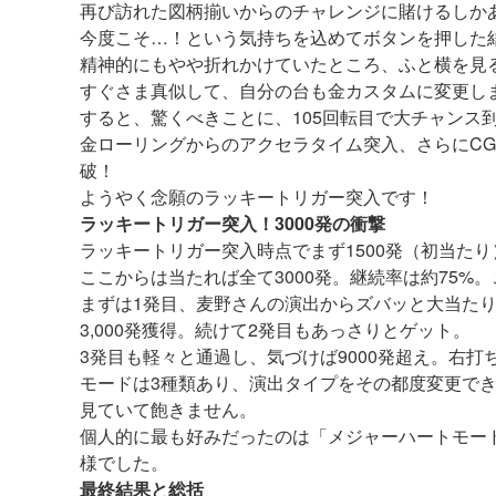
再び訪れた図柄揃いからのチャレンジに賭けるしか
今度こそ…！という気持ちを込めてボタンを押した
精神的にもやや折れかけていたところ、ふと横を見
すぐさま真似して、自分の台も金カスタムに変更し
すると、驚くべきことに、105回転目で大チャンス
金ローリングからのアクセラタイム突入、さらにC
破！
ようやく念願のラッキートリガー突入です！
ラッキートリガー突入！3000発の衝撃
ラッキートリガー突入時点でまず1500発（初当たり）
ここからは当たれば全て3000発。継続率は約75
まずは1発目、麦野さんの演出からズバッと大当た
3,000発獲得。続けて2発目もあっさりとゲット。
3発目も軽々と通過し、気づけば9000発超え。右
モードは3種類あり、演出タイプをその都度変更で
見ていて飽きません。
個人的に最も好みだったのは「メジャーハートモー
様でした。
最終結果と総括