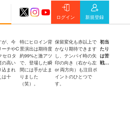
ャンネ
ログイン
新規登録
er動
すが、今
特にヒロイン背
保留変化も赤以上で
初当
リーチやC
景演出は期待度
かなり期待できます
たり
クセロタ
約99%と激アツ
し、テンパイ時の矢
は苦
度の高い
で、登場した瞬
印の向き（右から左
戦…
り込まれ
間には手が止ま
or 両方向）も注目ポ
えは十
りました
イントのひとつで
（笑）。
す。