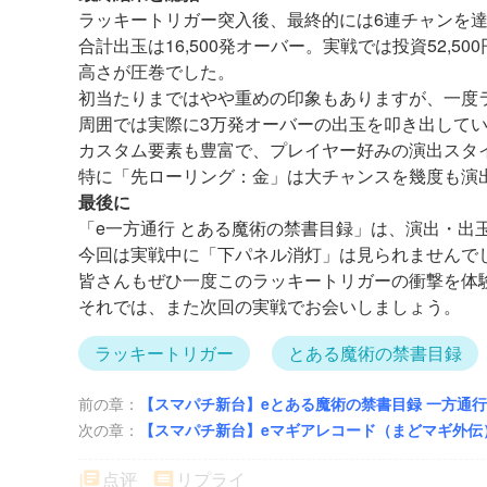
ラッキートリガー突入後、最終的には6連チャンを
合計出玉は16,500発オーバー。実戦では投資52
高さが圧巻でした。
初当たりまではやや重めの印象もありますが、一度
周囲では実際に3万発オーバーの出玉を叩き出して
カスタム要素も豊富で、プレイヤー好みの演出スタ
特に「先ローリング：金」は大チャンスを幾度も演
最後に
「e一方通行 とある魔術の禁書目録」は、演出・出
今回は実戦中に「下パネル消灯」は見られませんで
皆さんもぜひ一度このラッキートリガーの衝撃を体
それでは、また次回の実戦でお会いしましょう。
ラッキートリガー
とある魔術の禁書目録
前の章：
【スマパチ新台】eとある魔術の禁書目録 一方通
次の章：
【スマパチ新台】eマギアレコード（まどマギ外伝
点评
リプライ