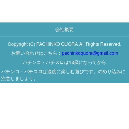
会社概要
Copyright (C) PACHINKO QUORA All Rights Reserved.
お問い合わせはこちら：
pachinkoquora@gmail.com
パチンコ・パチスロは18歳になってから
パチンコ・パチスロは適度に楽しむ遊びです。のめり込みに
注意しましょう。