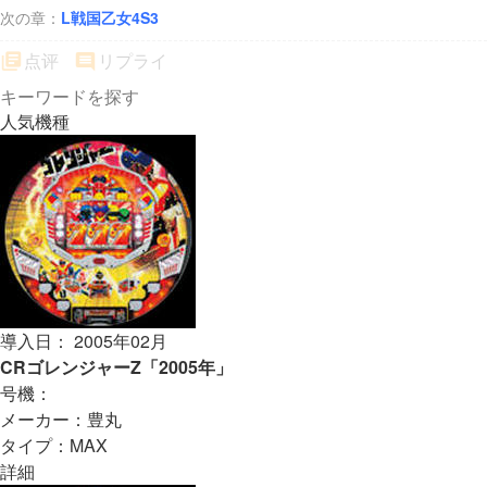
次の章：
L戦国乙女4S3
点评
リプライ
人気機種
導入日： 2005年02月
CRゴレンジャーZ「2005年」
号機：
メーカー：豊丸
タイプ：MAX
詳細