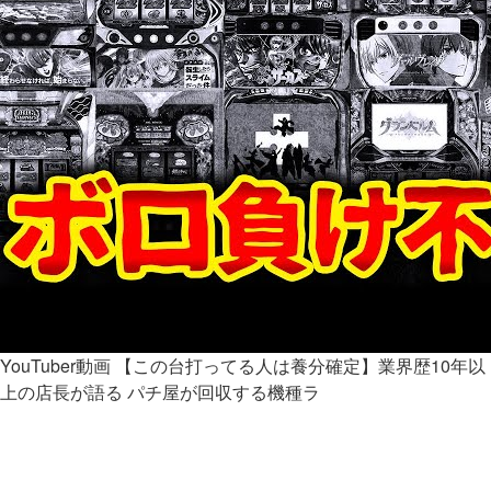
YouTuber動画
【この台打ってる人は養分確定】業界歴10年以
上の店長が語る パチ屋が回収する機種ラ