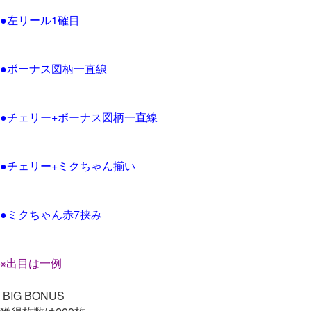
●左リール1確目
●ボーナス図柄一直線
●チェリー+ボーナス図柄一直線
●チェリー+ミクちゃん揃い
●ミクちゃん赤7挟み
※出目は一例
BIG BONUS