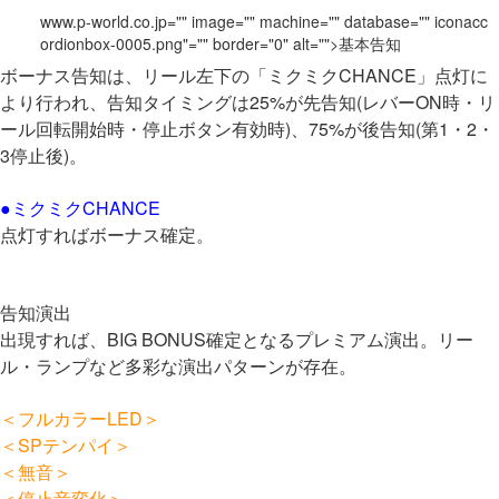
www.p-world.co.jp="" image="" machine="" database="" iconacc
ordionbox-0005.png"="" border="0" alt="">基本告知
ボーナス告知は、リール左下の「ミクミクCHANCE」点灯に
より行われ、告知タイミングは25%が先告知(レバーON時・リ
ール回転開始時・停止ボタン有効時)、75%が後告知(第1・2・
3停止後)。
●ミクミクCHANCE
点灯すればボーナス確定。
告知演出
出現すれば、BIG BONUS確定となるプレミアム演出。リー
ル・ランプなど多彩な演出パターンが存在。
＜フルカラーLED＞
＜SPテンパイ＞
＜無音＞
＜停止音変化＞