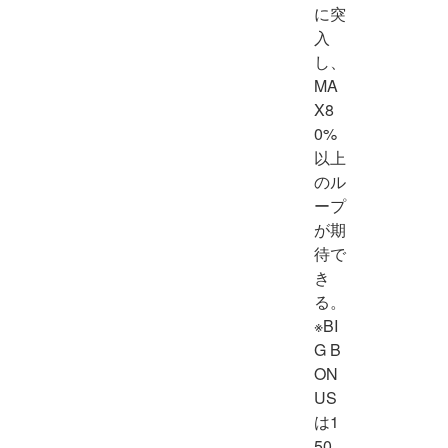
に突
入
し、
MA
X8
0%
以上
のル
ープ
が期
待で
き
る。
※BI
G B
ON
US
は1
50