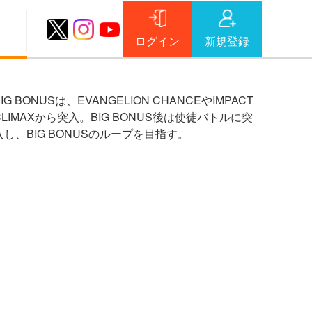
ャンネ
ログイン
新規登録
er動
BIG BONUSは、EVANGELION CHANCEやIMPACT
CLIMAXから突入。BIG BONUS後は使徒バトルに突
入し、BIG BONUSのループを目指す。