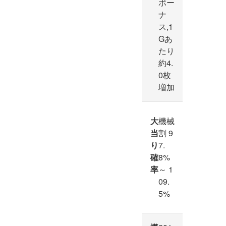
ボー
ナ
ス,1
Gあ
たり
約4.
0枚
増加
大
機械
当
割 9
り
7.
確
8%
率
～ 1
09.
5%