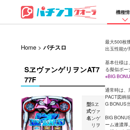
機種情
パチン
機種情報
パチス
記事
パチンコ
最大500枚
Home
>
パチスロ
店舗情報
パチスロ
コラム
出玉性能が
基本仕様は、
動画
実戦記事
業界ニュース
SヱヴァンゲリヲンAT7
る擬似ボー
※BIG BO
コミュニティ
ホール情報
公式チャンネル
77F
通常時は、周
YouTuber動画
PACT図柄
G BONU
型
Sヱ
式
ヴァ
BIG BO
名
ンゲ
ーム連濃厚
リヲ