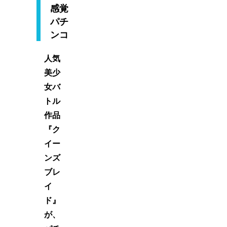
感覚
パチ
ンコ
人気
美少
女バ
トル
作品
『ク
イー
ンズ
ブレ
イ
ド』
が、