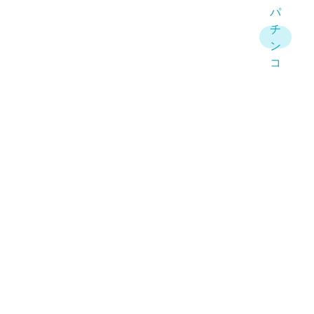
パ
チ
ン
コ