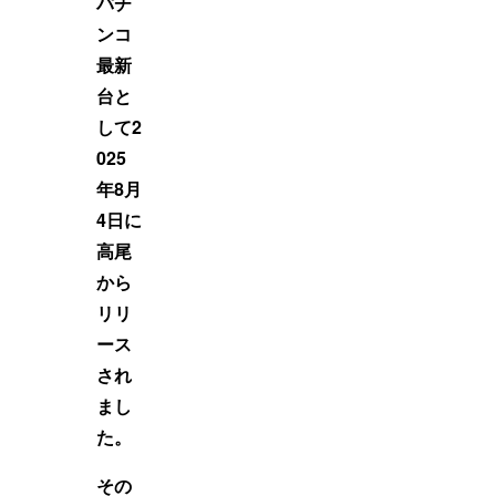
パチ
ンコ
最新
台と
して2
025
年8月
4日に
高尾
から
リリ
ース
され
まし
た。
その