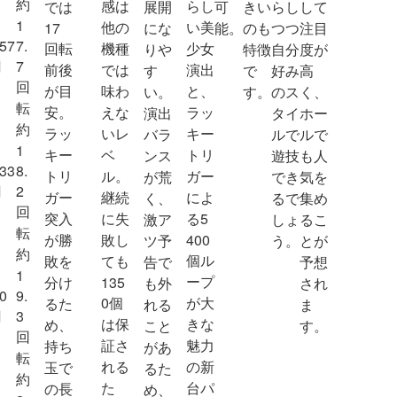
約
感は
らし
では
展開
可
きい
らし
して
1
他の
い美
17
にな
能。
のも
つつ
注目
.57
7.
回転
機種
少女
りや
特徴
自分
度が
円
7
前後
では
演出
す
で
好み
高
回
が目
味わ
と、
い。
す。
のス
く、
転
安。
えな
ラッ
演出
タイ
ホー
約
ラッ
いレ
キー
バラ
ルで
ルで
1
キー
ベ
トリ
ンス
遊技
も人
.33
8.
トリ
ル。
ガー
が荒
でき
気を
円
2
ガー
継続
によ
く、
るで
集め
回
突入
に失
る5
激ア
しょ
るこ
転
が勝
敗し
400
ツ予
う。
とが
約
個ル
敗を
ても
告で
予想
1
ープ
分け
135
も外
され
.0
9.
0個
が大
るた
れる
ま
円
3
は保
きな
め、
こと
す。
回
証さ
魅力
持ち
があ
転
れる
の新
玉で
るた
約
た
台パ
の長
め、