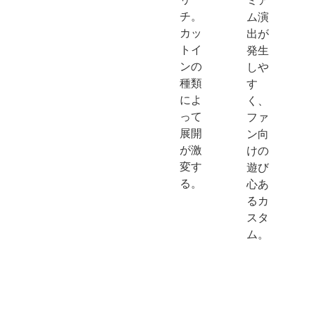
チ。
ム演
カッ
出が
トイ
発生
ンの
しや
種類
す
によ
く、
って
ファ
展開
ン向
が激
けの
変す
遊び
る。
心あ
るカ
スタ
ム。