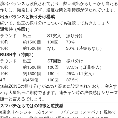
演出バランスも改良されており、熱い演出からしっかり当たる
作りに。頻発しすぎず、適度な間と期待感が保たれています。
出玉バランスと振り分け構成
続いて、出玉の振り分けについても確認しておきましょう。
通常時（特図1）
ラウンド
出玉
ST突入
振り分け
10R
約1500個
100回
70%
10R
約1500個
なし
30%（時短もなし）
RUSH中（特図2）
ラウンド
出玉
ST回数
振り分け
10R
約1500個
100回
37.5%（LT非突入）
10R
約1500個
160回
25%（LT突入）
4R
約450個
100回
37.5%
無敵ZONEの振り分けが25%と高めに設定されており、突入す
れば大量出玉に期待できます。連チャン時の爽快感はシリーズ
随一と言えるでしょう。
スマパチならではの特徴と遊技感
e東京リベンジャーズはスマートパチンコ（スマパチ）規格で