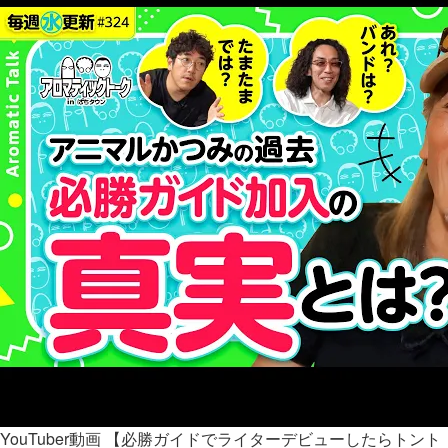
YouTuber動画
【必勝ガイドでライターデビューしたらトント