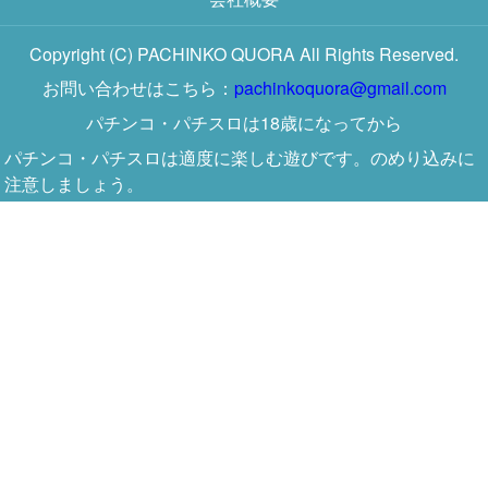
Copyright (C) PACHINKO QUORA All Rights Reserved.
お問い合わせはこちら：
pachinkoquora@gmail.com
パチンコ・パチスロは18歳になってから
パチンコ・パチスロは適度に楽しむ遊びです。のめり込みに
注意しましょう。