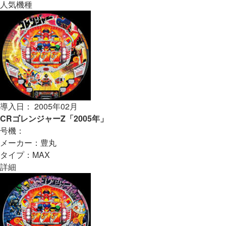
人気機種
導入日： 2005年02月
CRゴレンジャーZ「2005年」
号機：
メーカー：豊丸
タイプ：MAX
詳細