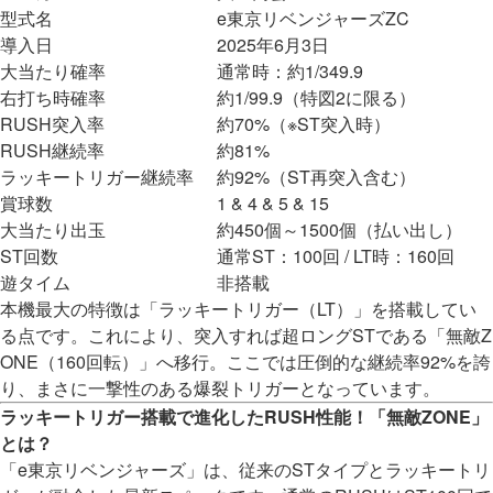
型式名
e東京リベンジャーズZC
導入日
2025年6月3日
大当たり確率
通常時：約1/349.9
右打ち時確率
約1/99.9（特図2に限る）
RUSH突入率
約70%（※ST突入時）
RUSH継続率
約81%
ラッキートリガー継続率
約92%（ST再突入含む）
賞球数
1 & 4 & 5 & 15
大当たり出玉
約450個～1500個（払い出し）
ST回数
通常ST：100回 / LT時：160回
遊タイム
非搭載
本機最大の特徴は「ラッキートリガー（LT）」を搭載してい
る点です。これにより、突入すれば超ロングSTである「無敵Z
ONE（160回転）」へ移行。ここでは圧倒的な継続率92%を誇
り、まさに一撃性のある爆裂トリガーとなっています。
ラッキートリガー搭載で進化したRUSH性能！「無敵ZONE」
とは？
「e東京リベンジャーズ」は、従来のSTタイプとラッキートリ