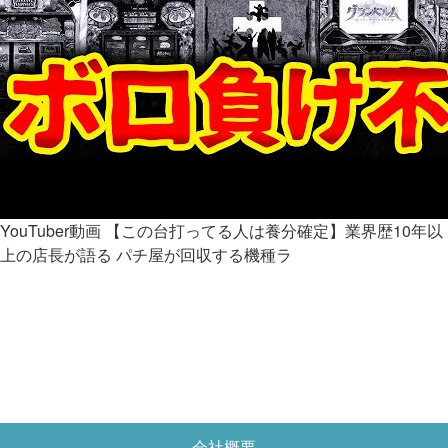
YouTuber動画
【この台打ってる人は養分確定】業界歴10年以
上の店長が語る パチ屋が回収する機種ラ
会社概要