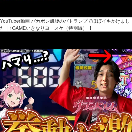
YouTuber動画
バカボン凱旋のパトランプでほぼイキかけまし
た｜1GAMEいきなりヨースケ（特別編）【