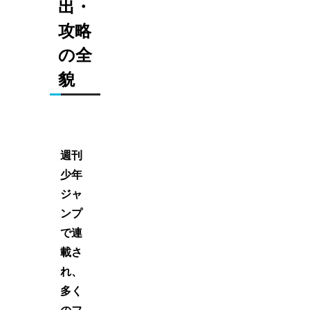
出・
攻略
の全
貌
週刊
少年
ジャ
ンプ
で連
載さ
れ、
多く
のフ