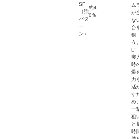
SP
ム
約4
（強
が
0％
パタ
な
ー
台
ン）
狙
う
LT
突
時
爆
力
活
す
め
一
狙
と
時
勝