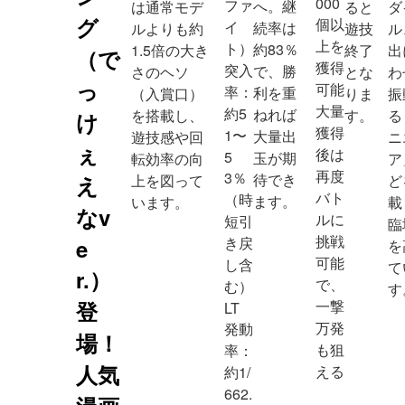
000
ファ
へ。継
は通常モデ
ると
ダ
グ
個以
イ
続率は
ルよりも約
遊技
ル
上を
ト）
約83％
1.5倍の大き
終了
出
（で
獲得
突入
で、勝
さのヘソ
とな
わ
っ
可能
率：
利を重
（入賞口）
りま
振
大量
約5
ねれば
を搭載し、
す。
る
け
獲得
1〜
大量出
遊技感や回
ニ
ぇ
後は
5
玉が期
転効率の向
ア
再度
3％
待でき
え
上を図って
ど
バト
（時
ます。
います。
載
なv
ルに
短引
臨
挑戦
き戻
e
を
可能
し含
て
r.）
で、
む）
す
登
一撃
LT
万発
発動
場！
も狙
率：
人気
える
約1/
662.