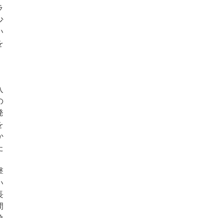
ラ
少
い
を
。
入
の
発
を
か
た
、
撃
い
長
間
負