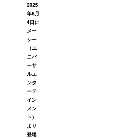
2025
年8月
4日に
メー
シー
（ユ
ニバ
ーサ
ルエ
ンタ
ーテ
イン
メン
ト）
より
登場