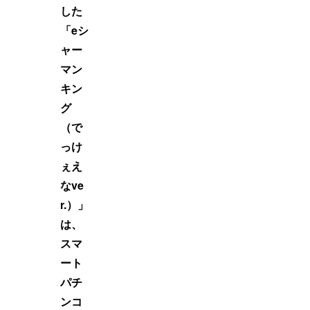
した
「eシ
ャー
マン
キン
グ
（で
っけ
ぇえ
なve
r.）」
は、
スマ
ート
パチ
ンコ