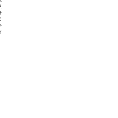
使
分
る
略
有
。