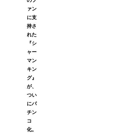
ァン
に支
持さ
れた
『シ
ャー
マン
キン
グ』
が、
つい
にパ
チン
コ
化。