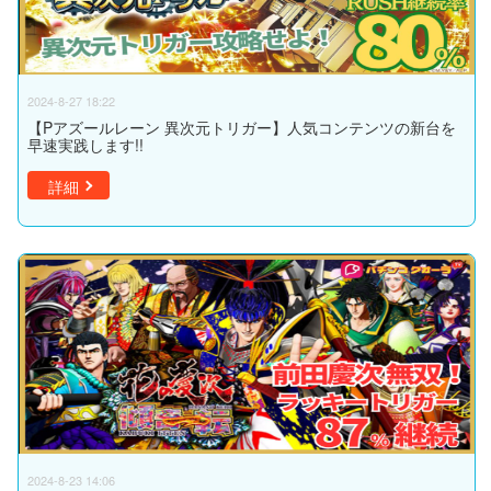
2024-8-27 18:22
【Pアズールレーン 異次元トリガー】人気コンテンツの新台を
早速実践します!!
詳細
2024-8-23 14:06