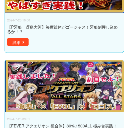
2024-7-26 10:00
【P牙狼 冴島大河】毎度筐体がゴージャス！牙狼剣押し込め
るか！？
詳細
2024-7-25 09:01
【FEVER アクエリオン 極合体】80%,1500ALL 極み台実践！