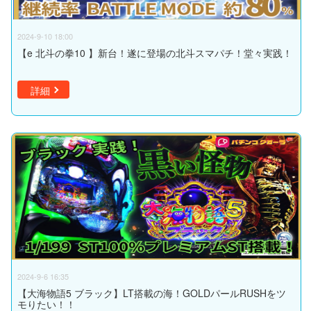
2024-9-10 18:00
【e 北斗の拳10 】新台！遂に登場の北斗スマパチ！堂々実践！
詳細
2024-9-6 16:35
【大海物語5 ブラック】LT搭載の海！GOLDパールRUSHをツ
モりたい！！