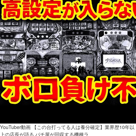
YouTuber動画
【この台打ってる人は養分確定】業界歴10年以
上の店長が語る パチ屋が回収する機種ラ