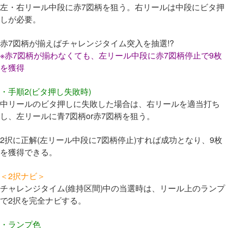
左・右リール中段に赤7図柄を狙う。右リールは中段にビタ押
しが必要。
赤7図柄が揃えばチャレンジタイム突入を抽選!?
※赤7図柄が揃わなくても、左リール中段に赤7図柄停止で9枚
を獲得
・手順2(ビタ押し失敗時)
中リールのビタ押しに失敗した場合は、右リールを適当打ち
し、左リールに青7図柄or赤7図柄を狙う。
2択に正解(左リール中段に7図柄停止)すれば成功となり、9枚
を獲得できる。
＜2択ナビ＞
チャレンジタイム(維持区間)中の当選時は、リール上のランプ
で2択を完全ナビする。
・ランプ色