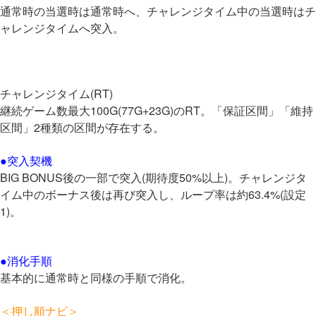
通常時の当選時は通常時へ、チャレンジタイム中の当選時はチ
ャレンジタイムへ突入。
チャレンジタイム(RT)
継続ゲーム数最大100G(77G+23G)のRT。「保証区間」「維持
区間」2種類の区間が存在する。
●突入契機
BIG BONUS後の一部で突入(期待度50%以上)。チャレンジタ
イム中のボーナス後は再び突入し、ループ率は約63.4%(設定
1)。
●消化手順
基本的に通常時と同様の手順で消化。
＜押し順ナビ＞