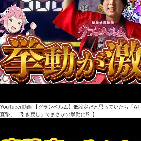
YouTuber動画
【グランベルム】低設定だと思っていたら「AT
直撃」「引き戻し」でまさかの挙動に!?【