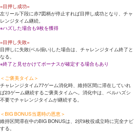
=目押し成功=
左リール下段に赤7図柄が停止すれば目押し成功となり、チャ
レンジタイム継続。
※ハズした場合も9枚を獲得
=目押し失敗=
目押しに失敗(ベル揃い)した場合は、チャレンジタイム終了と
なる。
※終了と見せかけてボーナスが確定する場合もあり
＜ご褒美タイム＞
チャレンジタイム77ゲーム消化時、維持区間に滞在していれ
ば23ゲーム継続するご褒美タイムへ。消化中は、ベルハズシ
不要でチャレンジタイムが継続する。
＜BIG BONUS当選時の恩恵＞
維持区間滞在中のBIG BONUSは、2択9枚役成立時に完全ナビ
する。