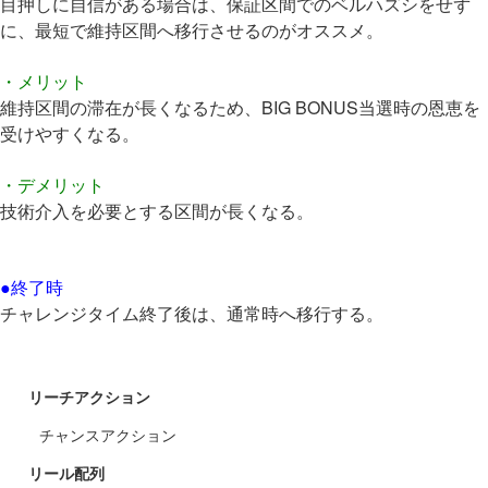
目押しに自信がある場合は、保証区間でのベルハズシをせず
に、最短で維持区間へ移行させるのがオススメ。
・メリット
維持区間の滞在が長くなるため、BIG BONUS当選時の恩恵を
受けやすくなる。
・デメリット
技術介入を必要とする区間が長くなる。
●終了時
チャレンジタイム終了後は、通常時へ移行する。
リーチアクション
チャンスアクション
リール配列