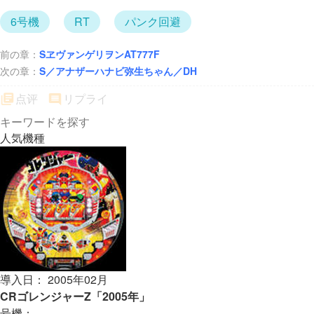
6号機
パンク回避
RT
前の章：
SヱヴァンゲリヲンAT777F
次の章：
S／アナザーハナビ弥生ちゃん／DH
点评
リプライ
人気機種
導入日： 2005年02月
CRゴレンジャーZ「2005年」
号機：