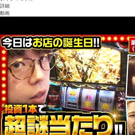
詳細
動画