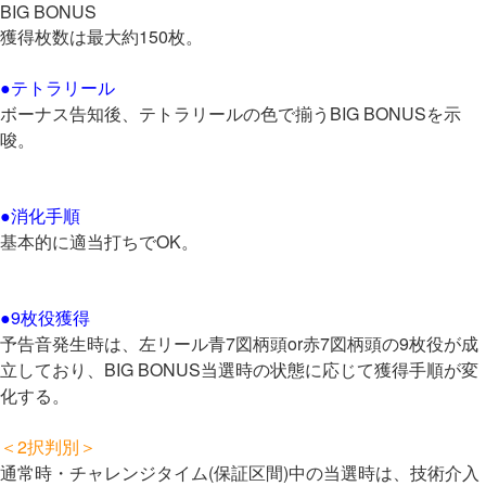
BIG BONUS
獲得枚数は最大約150枚。
●テトラリール
ボーナス告知後、テトラリールの色で揃うBIG BONUSを示
唆。
●消化手順
基本的に適当打ちでOK。
●9枚役獲得
予告音発生時は、左リール青7図柄頭or赤7図柄頭の9枚役が成
立しており、BIG BONUS当選時の状態に応じて獲得手順が変
化する。
＜2択判別＞
通常時・チャレンジタイム(保証区間)中の当選時は、技術介入