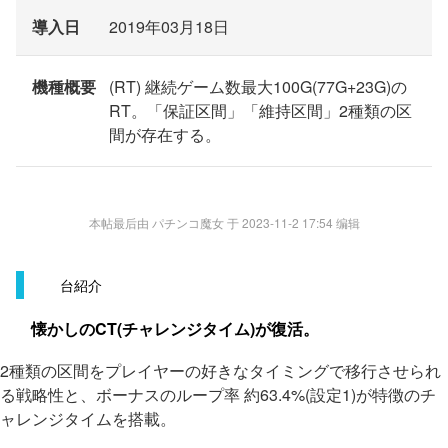
導入日
2019年03月18日
機種概要
(RT) 継続ゲーム数最大100G(77G+23G)の
RT。「保証区間」「維持区間」2種類の区
間が存在する。
本帖最后由 パチンコ魔女 于 2023-11-2 17:54 编辑
台紹介
懐かしのCT(チャレンジタイム)が復活。
2種類の区間をプレイヤーの好きなタイミングで移行させられ
る戦略性と、ボーナスのループ率 約63.4%(設定1)が特徴のチ
ャレンジタイムを搭載。