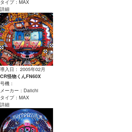
タイプ：MAX
詳細
導入日： 2005年02月
CR怪物くんFN60X
号機：
メーカー：Daiichi
タイプ：MAX
詳細