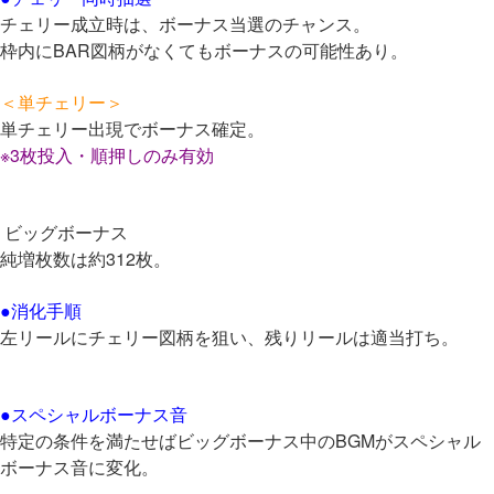
チェリー成立時は、ボーナス当選のチャンス。
枠内にBAR図柄がなくてもボーナスの可能性あり。
＜単チェリー＞
単チェリー出現でボーナス確定。
※3枚投入・順押しのみ有効
ビッグボーナス
純増枚数は約312枚。
●消化手順
左リールにチェリー図柄を狙い、残りリールは適当打ち。
●スペシャルボーナス音
特定の条件を満たせばビッグボーナス中のBGMがスペシャル
ボーナス音に変化。