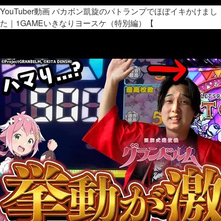
YouTuber動画
バカボン凱旋のパトランプでほぼイキかけまし
た｜1GAMEいきなりヨースケ（特別編）【