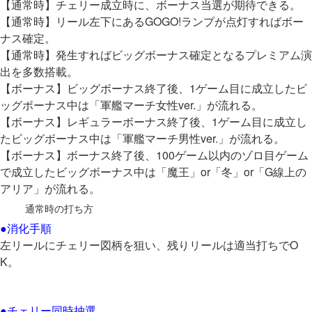
【通常時】チェリー成立時に、ボーナス当選が期待できる。
【通常時】リール左下にあるGOGO!ランプが点灯すればボー
ナス確定。
【通常時】発生すればビッグボーナス確定となるプレミアム演
出を多数搭載。
【ボーナス】ビッグボーナス終了後、1ゲーム目に成立したビ
ッグボーナス中は「軍艦マーチ女性ver.」が流れる。
【ボーナス】レギュラーボーナス終了後、1ゲーム目に成立し
たビッグボーナス中は「軍艦マーチ男性ver.」が流れる。
【ボーナス】ボーナス終了後、100ゲーム以内のゾロ目ゲーム
で成立したビッグボーナス中は「魔王」or「冬」or「G線上の
アリア」が流れる。
通常時の打ち方
●消化手順
左リールにチェリー図柄を狙い、残りリールは適当打ちでO
K。
●チェリー同時抽選