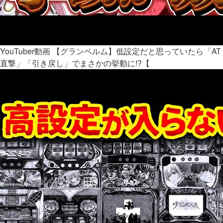
YouTuber動画
【グランベルム】低設定だと思っていたら「AT
直撃」「引き戻し」でまさかの挙動に!?【