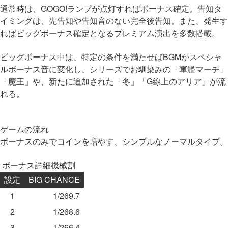
通常時は、GOGO!ランプが点灯すればボーナス確定。告知タ
イミングは、先告知や告知音のない完全後告知。また、発生す
ればビッグボーナス確定となるプレミアム演出を多数搭載。
ビッグボーナス中は、特定の条件を満たせばBGMがスペシャ
ルボーナス音に変化し、シリーズでお馴染みの「軍艦マーチ」
「魔王」や、新たに追加された「冬」「G線上のアリア」が流
れる。
ゲームの流れ
ボーナスのみでコインを増やす、シンプルなノーマルタイプ。
ボーナス詳細機械割
設定
BIG CHANCE
1
1/269.7
2
1/268.6
3
1/266.4