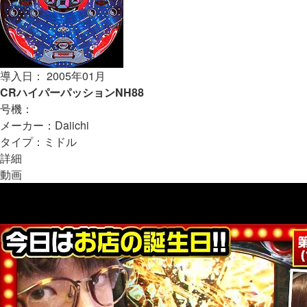
導入日： 2005年01月
CRハイパーパッションNH88
号機：
メーカー：Daiichi
タイプ：ミドル
詳細
動画