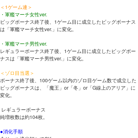
＜1ゲーム連＞
・軍艦マーチ女性ver.
ビッグボーナス終了後、1ゲーム目に成立したビッグボーナス
は「軍艦マーチ女性ver.」に変化。
・軍艦マーチ男性ver.
レギュラーボーナス終了後、1ゲーム目に成立したビッグボー
ナスは「軍艦マーチ男性ver.」に変化。
＜ゾロ目当選＞
ボーナス終了後、100ゲーム以内のゾロ目ゲーム数で成立した
ビッグボーナスは、「魔王」or「冬」or「G線上のアリア」に
変化。
レギュラーボーナス
純増枚数は約104枚。
●消化手順