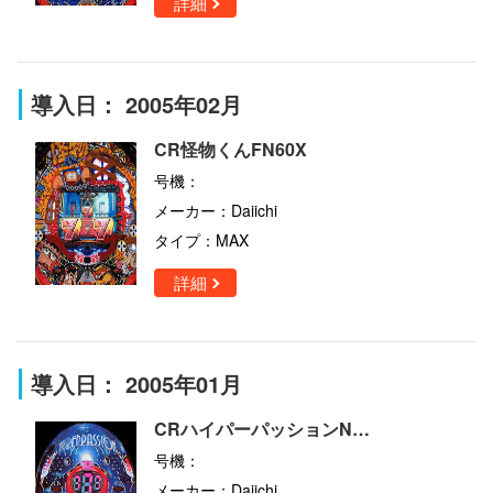
詳細
導入日： 2005年02月
CR怪物くんFN60X
号機：
メーカー：Daiichi
タイプ：MAX
詳細
導入日： 2005年01月
CRハイパーパッションNH
88
号機：
メーカー：Daiichi