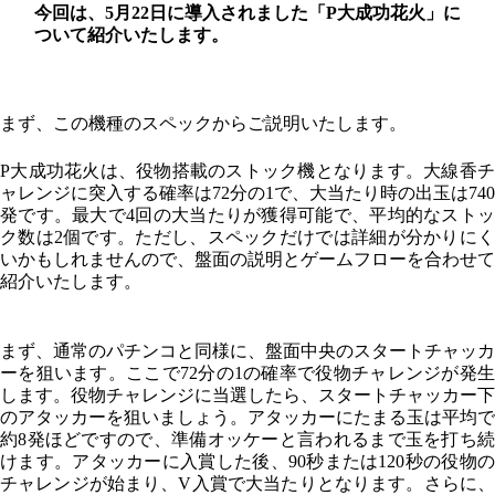
今回は、5月22日に導入されました
「P大成功花火」
に
ついて紹介いたします。
まず、この機種のスペックからご説明いたします。
P大成功花火は、役物搭載のストック機となります。大線香チ
ャレンジに突入する確率は72分の1で、大当たり時の出玉は740
発です。最大で4回の大当たりが獲得可能で、平均的なストッ
ク数は2個です。ただし、スペックだけでは詳細が分かりにく
いかもしれませんので、盤面の説明とゲームフローを合わせて
紹介いたします。
まず、通常のパチンコと同様に、盤面中央のスタートチャッカ
ーを狙います。ここで72分の1の確率で役物チャレンジが発生
します。役物チャレンジに当選したら、スタートチャッカー下
のアタッカーを狙いましょう。アタッカーにたまる玉は平均で
約8発ほどですので、準備オッケーと言われるまで玉を打ち続
けます。アタッカーに入賞した後、90秒または120秒の役物の
チャレンジが始まり、V入賞で大当たりとなります。さらに、