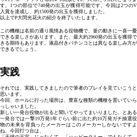
す。1つの部位で740発の出玉が獲得可能です。今回は2つのV
入賞を達成し、約1500発の出玉を獲得しました。
以上でP大閃光花火の紹介を終了いたします。
この機種は名前の通り風情ある役物機で、釜の動きに一喜一憂
できる楽しさがあります。また、最大約2960発の出玉を獲得で
きる期待もあります。液晶付きパチンコとは異なる楽しみ方が
できるでしょう。
実践
それでは、実践してきましたので筆者のプレイを見ていこうと
思います。
今回、ホールに行った場所は、豊富な種類の機種を置いていら
っしゃいました。
新しい一発台役物が出ると聞いてやってまいりました。とある
一発台では一撃19万発1年ぐらい前に出た約10万発ガチ抽選役
物の未来を背負ったメーカーはこのメーカーしかないですよ
ね。今回打つ台は、
「天球の王宮」じゃなくて、「ハッピークルー」でもなくて、