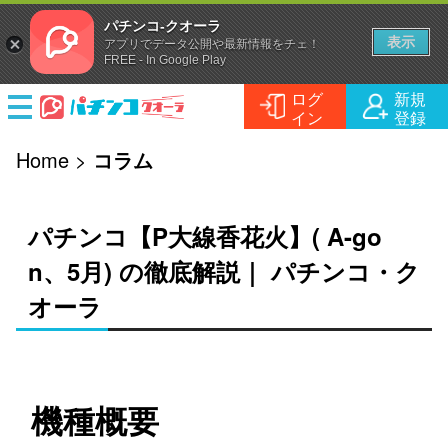
パチンコ-クオーラ
表示
アプリでデータ公開や最新情報をチェ！
FREE - In Google Play
ログ
新規
イン
登録
機種情報
Home
>
コラム
記事
パチンコ
パチンコ【P大線香花火】( A-go
店舗情報
パチスロ
コラム
n、5月) の徹底解説｜ パチンコ・ク
オーラ
動画
実戦記事
業界ニュース
コミュニティ
ホール情報
公式チャンネル
YouTuber動画
機種概要