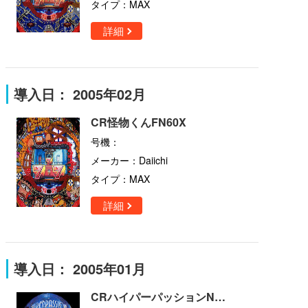
タイプ：MAX
詳細
導入日： 2005年02月
CR怪物くんFN60X
号機：
メーカー：Daiichi
タイプ：MAX
詳細
導入日： 2005年01月
CRハイパーパッションNH