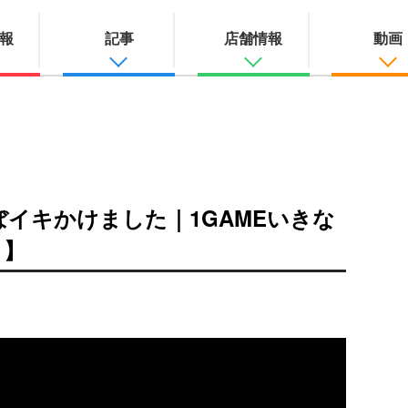
報
記事
店舗情報
動画
コラム
公式チ
コ
業界ニュース
ル
実戦記事
ロ
ホール情報
YouTub
画
コミュニティ
イキかけました｜1GAMEいきな
コ】