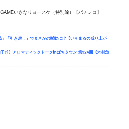
GAMEいきなりヨースケ（特別編）【パチンコ】
撃」「引き戻し」でまさかの挙動に!?【いそまるの成り上が
!?】アロマティックトークinぱちタウン 第324回《木村魚