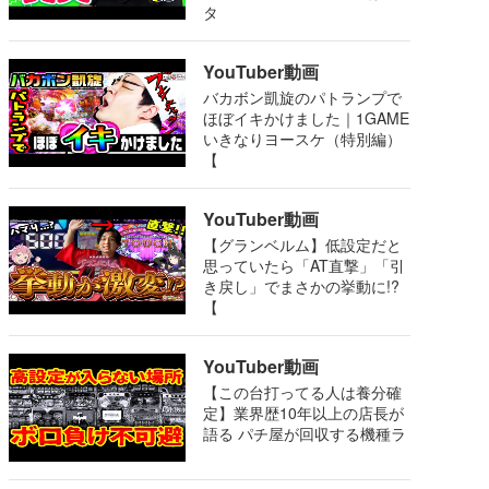
タ
YouTuber動画
バカボン凱旋のパトランプで
ほぼイキかけました｜1GAME
いきなりヨースケ（特別編）
【
YouTuber動画
【グランベルム】低設定だと
思っていたら「AT直撃」「引
き戻し」でまさかの挙動に!?
【
YouTuber動画
【この台打ってる人は養分確
定】業界歴10年以上の店長が
語る パチ屋が回収する機種ラ