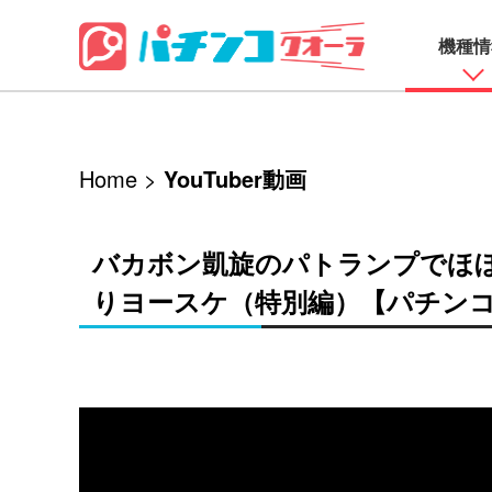
機種情
パチン
機種情報
パチス
記事
パチンコ
Home
>
YouTuber動画
店舗情報
パチスロ
コラム
動画
実戦記事
業界ニュース
バカボン凱旋のパトランプでほぼ
コミュニティ
ホール情報
公式チャンネル
りヨースケ（特別編）【パチン
YouTuber動画