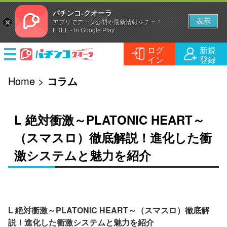
パチンコ-クオーラ
表示
アプリでデータ公開や最新情報をチェ！
FREE - In Google Play
ログ
新規
イン
登録
機種情報
Home
>
コラム
記事
パチンコ
L 絶対衝激～PLATONIC HEART～
店舗情報
パチスロ
コラム
（スマスロ）徹底解説！進化した衝
激システムと魅力を紹介
動画
実戦記事
業界ニュース
コミュニティ
ホール情報
公式チャンネル
YouTuber動画
L 絶対衝激～PLATONIC HEART～（スマスロ）徹底解
説！進化した衝激システムと魅力を紹介