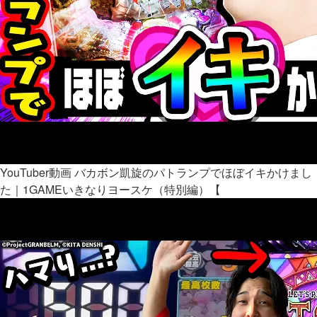
YouTuber動画
バカボン凱旋のパトランプでほぼイキかけまし
た｜1GAMEいきなりヨースケ（特別編）【