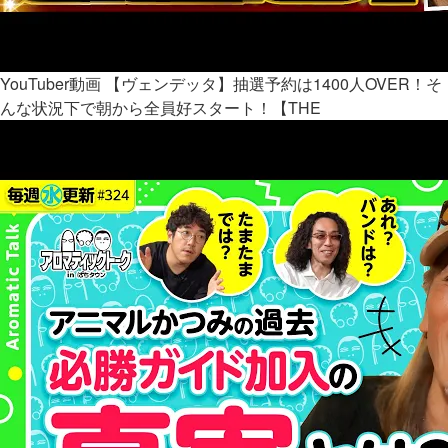
YouTuber動画
【ヴェンデッタ】抽選予約は1400人OVER！そ
んな状況下で朝から全員好スタート！【THE