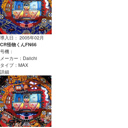
導入日： 2005年02月
CR怪物くんFN66
号機：
メーカー：Daiichi
タイプ：MAX
詳細