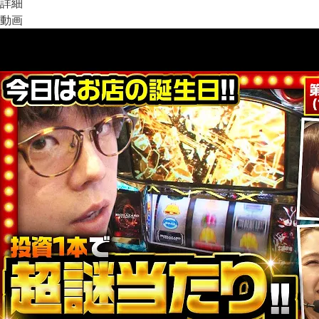
詳細
動画