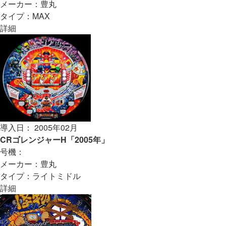
メーカー：豊丸
タイプ：MAX
詳細
導入日： 2005年02月
CRゴレンジャーH「2005年」
号機：
メーカー：豊丸
タイプ：ライトミドル
詳細