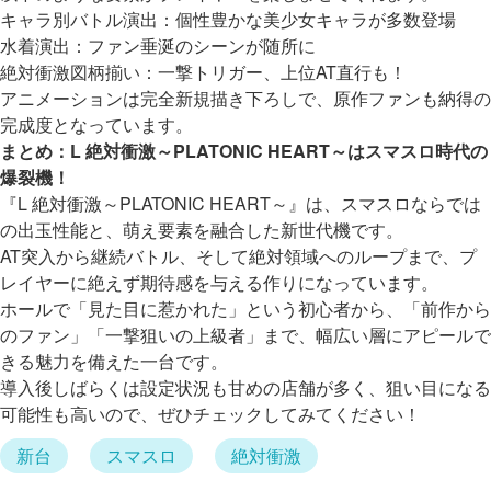
キャラ別バトル演出：個性豊かな美少女キャラが多数登場
水着演出：ファン垂涎のシーンが随所に
絶対衝激図柄揃い：一撃トリガー、上位AT直行も！
アニメーションは完全新規描き下ろしで、原作ファンも納得の
完成度となっています。
まとめ：L 絶対衝激～PLATONIC HEART～はスマスロ時代の
爆裂機！
『L 絶対衝激～PLATONIC HEART～』は、スマスロならでは
の出玉性能と、萌え要素を融合した新世代機です。
AT突入から継続バトル、そして絶対領域へのループまで、プ
レイヤーに絶えず期待感を与える作りになっています。
ホールで「見た目に惹かれた」という初心者から、「前作から
のファン」「一撃狙いの上級者」まで、幅広い層にアピールで
きる魅力を備えた一台です。
導入後しばらくは設定状況も甘めの店舗が多く、狙い目になる
可能性も高いので、ぜひチェックしてみてください！
新台
スマスロ
絶対衝激