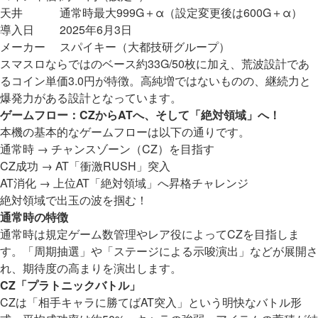
天井
通常時最大999G＋α（設定変更後は600G＋α）
導入日
2025年6月3日
メーカー
スパイキー（大都技研グループ）
スマスロならではのベース約33G/50枚に加え、荒波設計であ
るコイン単価3.0円が特徴。高純増ではないものの、継続力と
爆発力がある設計となっています。
ゲームフロー：CZからATへ、そして「絶対領域」へ！
本機の基本的なゲームフローは以下の通りです。
通常時 → チャンスゾーン（CZ）を目指す
CZ成功 → AT「衝激RUSH」突入
AT消化 → 上位AT「絶対領域」へ昇格チャレンジ
絶対領域で出玉の波を掴む！
通常時の特徴
通常時は規定ゲーム数管理やレア役によってCZを目指しま
す。「周期抽選」や「ステージによる示唆演出」などが展開さ
れ、期待度の高まりを演出します。
CZ「プラトニックバトル」
CZは「相手キャラに勝てばAT突入」という明快なバトル形