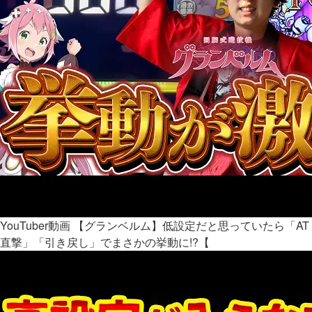
YouTuber動画
【グランベルム】低設定だと思っていたら「AT
直撃」「引き戻し」でまさかの挙動に!?【