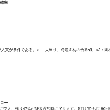
の確率
V入賞が条件である。※1：大当り、時短図柄の合算値。※2：図
フロー
T突入、残り47%が3R&通常時に戻ります。STは電サポ180