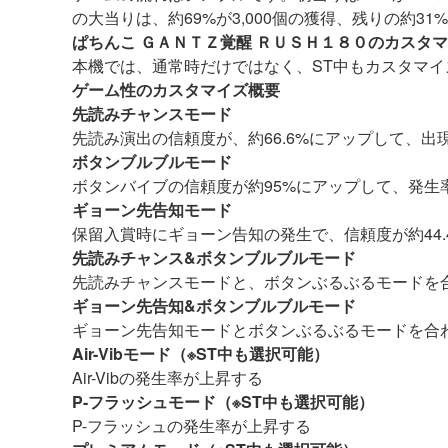
の大当りは、約69%が3,000個の獲得、残りの約31%
ぱちんこ ＧＡＮＴＺ覚醒 ＲＵＳＨ１８０のカスタ
本機では、通常時だけではなく、ST中もカスタマ
ゲーム性のカスタマイズ概要
先読みチャンスモード
先読み演出の信頼度が、約66.6%にアップして、出
ボタンブルブルモード
ボタンバイブの信頼度が約95%にアップして、発生
ギョーン先告知モード
保留入賞時にギョーン告知の発生で、信頼度が約44.
先読みチャンス&ボタンブルブルモード
先読みチャンスモードと、ボタンぶるぶるモードを
ギョーン先告知&ボタンブルブルモード
ギョーン先告知モードとボタンぶるぶるモードを合
Air-Vibモード（※ST中も選択可能）
Air-Vibの発生率が上昇する
P-フラッシュモード（※ST中も選択可能）
P-フラッシュの発生率が上昇する