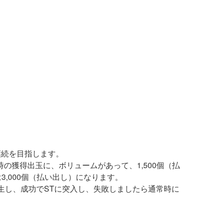
で継続を目指します。
の獲得出玉に、ボリュームがあって、1,500個（払
,000個（払い出し）になります。
生し、成功でSTに突入し、失敗しましたら通常時に