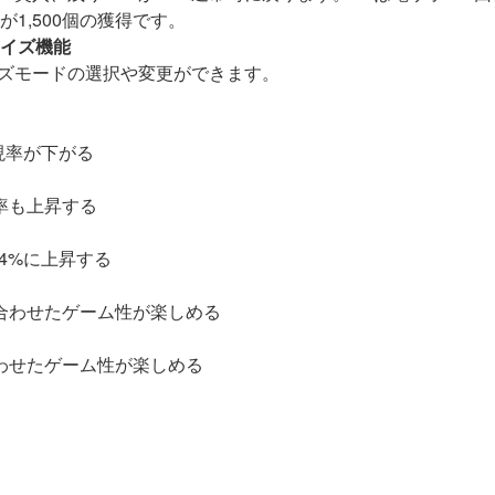
が1,500個の獲得です。
マイズ機能
イズモードの選択や変更ができます。
現率が下がる
率も上昇する
4%に上昇する
合わせたゲーム性が楽しめる
わせたゲーム性が楽しめる