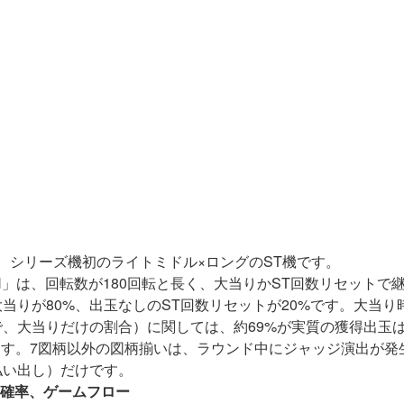
、シリーズ機初のライトミドル×ロングのST機です。
USH」は、回転数が180回転と長く、大当りかST回数リセット
りが80%、出玉なしのST回数リセットが20%です。大当り時
、大当りだけの割合）に関しては、約69%が実質の獲得出玉は3
ます。7図柄以外の図柄揃いは、ラウンド中にジャッジ演出が発
払い出し）だけです。
の確率、ゲームフロー