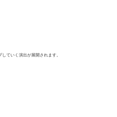
プしていく演出が展開されます。