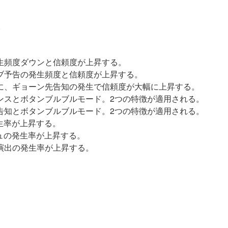
生頻度ダウンと信頼度が上昇する。
ブ予告の発生頻度と信頼度が上昇する。
に、ギョーン先告知の発生で信頼度が大幅に上昇する。
ンスとボタンブルブルモード。2つの特徴が適用される。
告知とボタンブルブルモード。2つの特徴が適用される。
の発生率が上昇する。
シュの発生率が上昇する。
演出の発生率が上昇する。