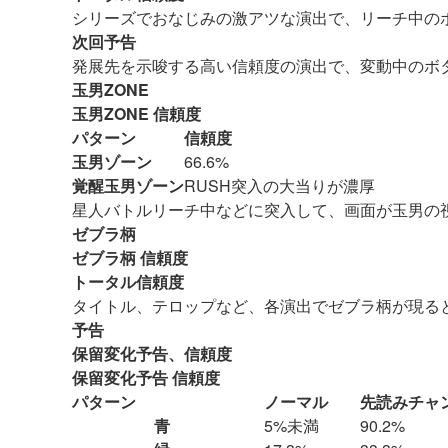
シリーズでおなじみの激アツな演出で、リーチ中のボ
次回予告
発展先を示唆する高い信頼度の演出で、変動中のボタ
玉男ZONE
玉男ZONE 信頼度
パターン
信頼度
玉男ゾーン
66.6%
覚醒玉男ゾーン
RUSH突入の大当りが濃厚
星人バトルリーチ中などに突入して、画面が玉男の
ゼブラ柄
ゼブラ柄 信頼度
トータル信頼度
タイトル、テロップなど、各演出でゼブラ柄が現る
予告
保留変化予告、信頼度
保留変化予告 信頼度
パターン
ノーマル
先読みチャ
青
5%未満
90.2%