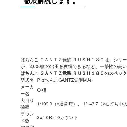
徹底解説します。
ぱちんこ ＧＡＮＴＺ覚醒 ＲＵＳＨ１８０は、シリー
が、3,000個の出玉を獲得できるなど、一撃性の高
ぱちんこ ＧＡＮＴＺ覚醒 ＲＵＳＨ１８０のスペック
型式名
PぱちんこGANTZ覚醒MJ4
メーカ
OK!!
ー名
大当り
1/199.9（※通常時）、 1/143.7（※右打
確率
ラウン
3or10R×10カウント
ド数