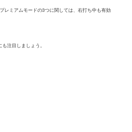
ュ、プレミアムモードの3つに関しては、右打ち中も有効
にも注目しましょう。