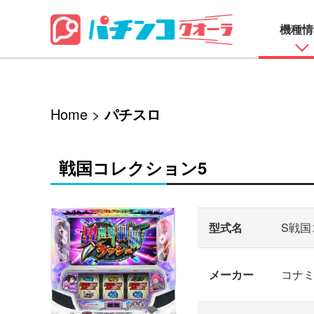
機種情
パチン
機種情報
パチス
記事
パチンコ
Home
>
パチスロ
店舗情報
パチスロ
コラム
動画
実戦記事
業界ニュース
戦国コレクション5
コミュニティ
ホール情報
公式チャンネル
YouTuber動画
型式名
S戦国
メーカー
コナ