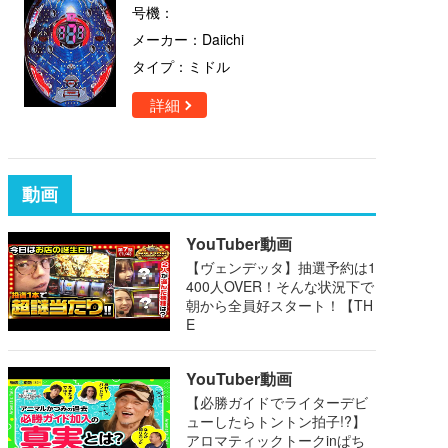
88
号機：
メーカー：Daiichi
タイプ：ミドル
詳細
動画
YouTuber動画
【ヴェンデッタ】抽選予約は1
400人OVER！そんな状況下で
朝から全員好スタート！【TH
E
YouTuber動画
【必勝ガイドでライターデビ
ューしたらトントン拍子!?】
アロマティックトークinぱち