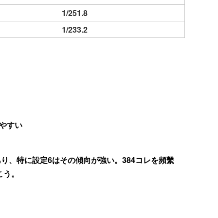
1/251.8
1/233.2
しやすい
り、特に設定6はその傾向が強い。384コレを頻繫
こう。