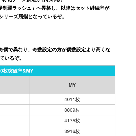
異世界制覇ラッシュ」へ昇格し、以降はセット継続率が
はシリーズ屈指となっているぞ。
の奇偶で異なり、奇数設定の方が偶数設定より高くな
っているぞ。
00枚突破率&MY
MY
4011枚
3809枚
4175枚
3916枚