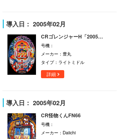
導入日： 2005年02月
CRゴレンジャーH「2005
年」
号機：
メーカー：豊丸
タイプ：ライトミドル
詳細
導入日： 2005年02月
CR怪物くんFN66
号機：
メーカー：Daiichi