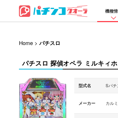
機種情
パチン
機種情報
パチス
記事
パチンコ
Home
>
パチスロ
店舗情報
パチスロ
コラム
動画
実戦記事
業界ニュース
パチスロ 探偵オペラ ミルキィホー
コミュニティ
ホール情報
公式チャンネル
YouTuber動画
型式名
Sパチ
メーカー
カル