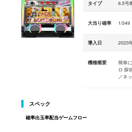
タイプ
6.5
大当り確率
1/349
導入日
2023
機種概要
簡単に
ロ 探
／ネ
スペック
確率出玉率配当ゲームフロー