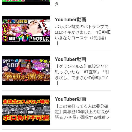
タ
YouTuber動画
バカボン凱旋のパトランプで
ほぼイキかけました｜1GAME
いきなりヨースケ（特別編）
【
YouTuber動画
【グランベルム】低設定だと
思っていたら「AT直撃」「引
き戻し」でまさかの挙動に!?
【
YouTuber動画
【この台打ってる人は養分確
定】業界歴10年以上の店長が
語る パチ屋が回収する機種ラ