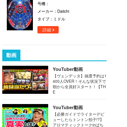
88
号機：
メーカー：Daiichi
タイプ：ミドル
詳細
動画
YouTuber動画
【ヴェンデッタ】抽選予約は1
400人OVER！そんな状況下で
朝から全員好スタート！【TH
E
YouTuber動画
【必勝ガイドでライターデビ
ューしたらトントン拍子!?】
アロマティックトークinぱち