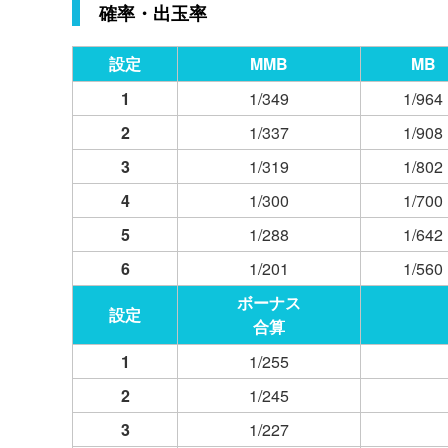
確率・出玉率
設定
MMB
MB
1
1/349
1/964
2
1/337
1/908
3
1/319
1/802
4
1/300
1/700
5
1/288
1/642
6
1/201
1/560
ボーナス
設定
合算
1
1/255
2
1/245
3
1/227