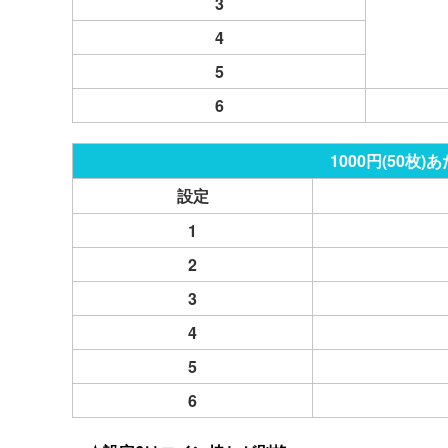
3
4
5
6
1000円(50枚
設定
1
2
3
4
5
6