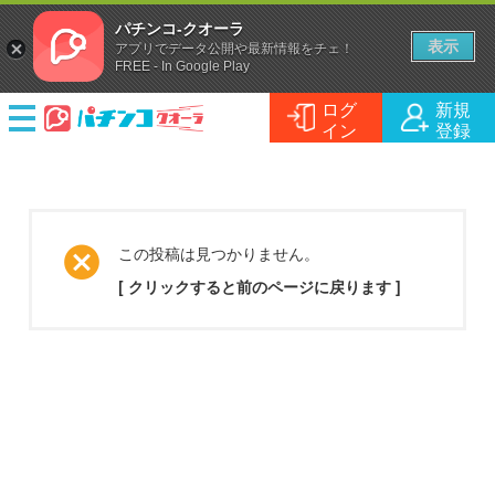
パチンコ-クオーラ
表示
アプリでデータ公開や最新情報をチェ！
FREE - In Google Play
ログ
新規
イン
登録
機種情報
記事
パチンコ
この投稿は見つかりません。
店舗情報
パチスロ
コラム
[ クリックすると前のページに戻ります ]
動画
実戦記事
業界ニュース
コミュニティ
ホール情報
公式チャンネル
YouTuber動画