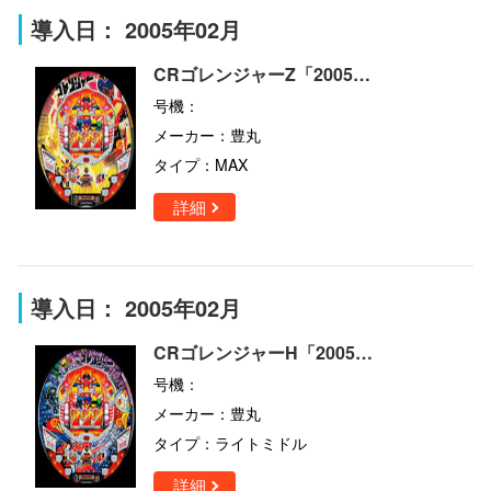
導入日： 2005年02月
CRゴレンジャーZ「2005
年」
号機：
メーカー：豊丸
タイプ：MAX
詳細
導入日： 2005年02月
CRゴレンジャーH「2005
年」
号機：
メーカー：豊丸
タイプ：ライトミドル
詳細