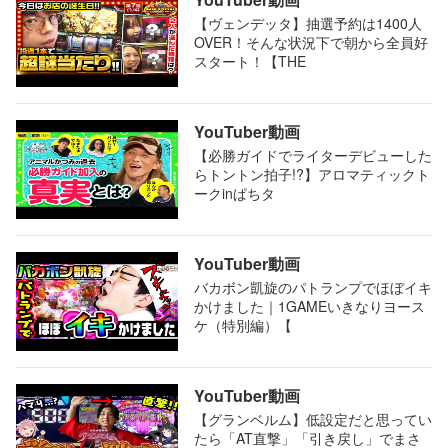
【ヴェンデッタ】抽選予約は1400人
OVER！そんな状況下で朝から全員好
スタート！【THE
YouTuber動画
【必勝ガイドでライターデビューした
らトントン拍子!?】アロマティックト
ークinぱちタ
YouTuber動画
バカボン凱旋のパトランプでほぼイキ
かけました｜1GAMEいきなりヨース
ケ（特別編）【
YouTuber動画
【グランベルム】低設定だと思ってい
たら「AT直撃」「引き戻し」でまさ