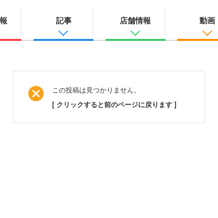
報
記事
店舗情報
動画
コラム
公式チ
コ
業界ニュース
ル
実戦記事
ロ
ホール情報
YouTub
画
コミュニティ
この投稿は見つかりません。
[ クリックすると前のページに戻ります ]