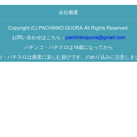
会社概要
Copyright (C) PACHINKO QUORA All Rights Reserved.
お問い合わせはこちら：
pachinkoquora@gmail.com
パチンコ・パチスロは18歳になってから
コ・パチスロは適度に楽しむ遊びです。のめり込みに注意しま