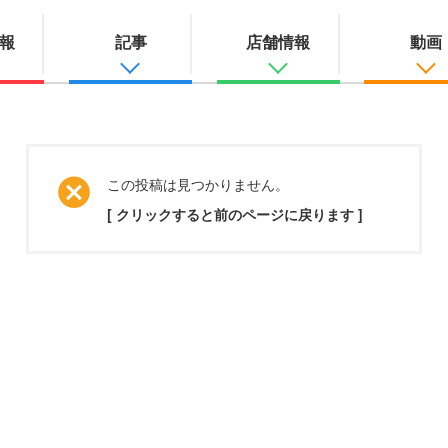
報
記事
店舗情報
動画
コラム
公式チ
コ
業界ニュース
ル
実戦記事
ロ
ホール情報
YouTub
画
コミュニティ
この投稿は見つかりません。
[ クリックすると前のページに戻ります ]