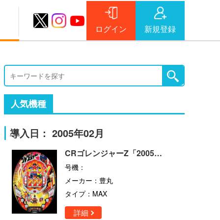
ャンネ
ログイン
新規登録
er動
人気機種
導入日： 2005年02月
CRゴレンジャーZ「2005
年」
号機：
メーカー：豊丸
タイプ：MAX
詳細