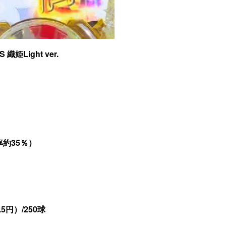
Light ver.
率約35％）
5円）/250球