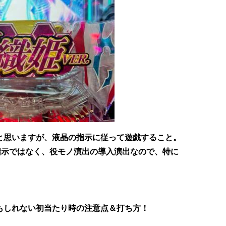
と思いますが、液晶の指示に従って遊戯すること。
指示ではなく、役モノ演出の導入演出なので、特に
もしれない初当たり時の注意点＆打ち方！