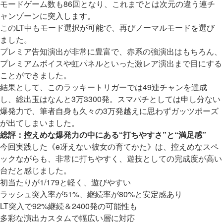
モードゲーム数も86回となり、これまでとは次元の違う連チ
ャンゾーンに突入します。
このLT中もモード選択が可能で、再びノーマルモードを選び
ました。
プレミア告知演出が非常に豊富で、赤系の強演出はもちろん、
プレミアムボイスや虹パネルといった激レア演出まで目にする
ことができました。
結果として、このラッキートリガーでは49連チャンを達成
し、総出玉はなんと3万3300発。スマパチとしては申し分ない
爆発力で、筆者自身も久々の3万発越えに思わずガッツポーズ
が出てしまいました。
総評：控えめな爆発力の中にある“打ちやすさ”と“満足感”
今回実践した《e冴えない彼女の育てかた》は、控えめなスペ
ックながらも、非常に打ちやすく、遊技としての完成度が高い
台だと感じました。
初当たりが1/179と軽く、遊びやすい
ラッシュ突入率が51%、継続率が80%と安定感あり
LT突入で92%継続＆2400発の可能性も
多彩な演出カスタムで幅広い層に対応