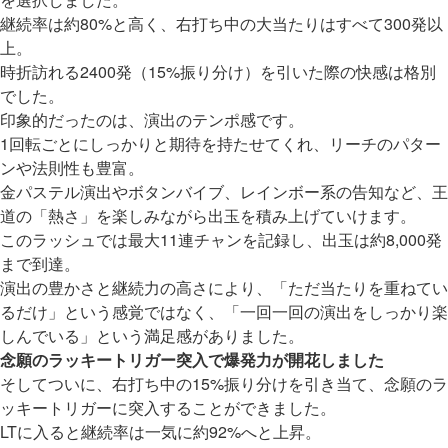
継続率は約80%と高く、右打ち中の大当たりはすべて300発以
上。
時折訪れる2400発（15%振り分け）を引いた際の快感は格別
でした。
印象的だったのは、演出のテンポ感です。
1回転ごとにしっかりと期待を持たせてくれ、リーチのパター
ンや法則性も豊富。
金パステル演出やボタンバイブ、レインボー系の告知など、王
道の「熱さ」を楽しみながら出玉を積み上げていけます。
このラッシュでは最大11連チャンを記録し、出玉は約8,000発
まで到達。
演出の豊かさと継続力の高さにより、「ただ当たりを重ねてい
るだけ」という感覚ではなく、「一回一回の演出をしっかり楽
しんでいる」という満足感がありました。
念願のラッキートリガー突入で爆発力が開花しました
そしてついに、右打ち中の15%振り分けを引き当て、念願のラ
ッキートリガーに突入することができました。
LTに入ると継続率は一気に約92%へと上昇。