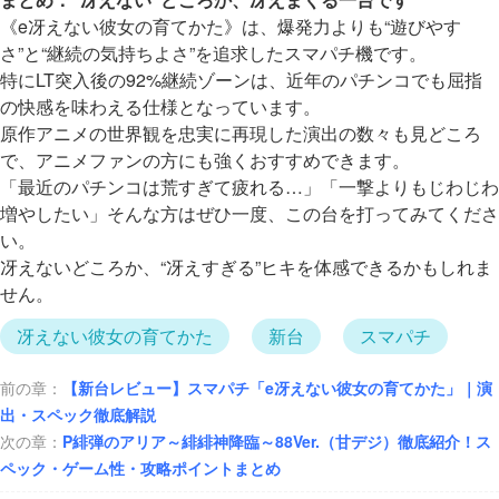
《e冴えない彼女の育てかた》は、爆発力よりも“遊びやす
さ”と“継続の気持ちよさ”を追求したスマパチ機です。
特にLT突入後の92%継続ゾーンは、近年のパチンコでも屈指
の快感を味わえる仕様となっています。
原作アニメの世界観を忠実に再現した演出の数々も見どころ
で、アニメファンの方にも強くおすすめできます。
「最近のパチンコは荒すぎて疲れる…」「一撃よりもじわじわ
増やしたい」そんな方はぜひ一度、この台を打ってみてくださ
い。
冴えないどころか、“冴えすぎる”ヒキを体感できるかもしれま
せん。
冴えない彼女の育てかた
新台
スマパチ
前の章：
【新台レビュー】スマパチ「e冴えない彼女の育てかた」｜演
出・スペック徹底解説
次の章：
P緋弾のアリア～緋緋神降臨～88Ver.（甘デジ）徹底紹介！ス
ペック・ゲーム性・攻略ポイントまとめ