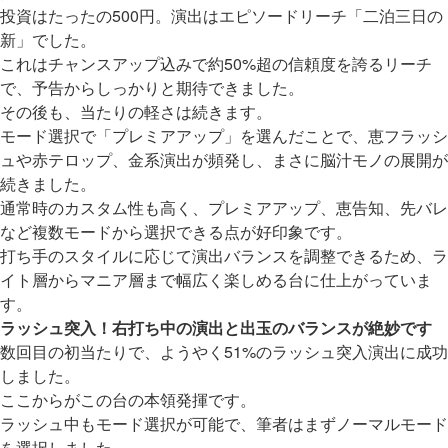
投資はたったの500円。演出はエピソードリーチ「二泊三日の
新」でした。
これはチャンスアップ込みで約50%超の信頼度を誇るリーチ
で、予告からしっかりと期待できました。
その後も、当たりの軽さは続きます。
モード選択で「プレミアアップ」を選んだことで、恵フラッシ
ュや赤テロップ、金系演出が頻発し、まさに脳汁モノの展開が
続きました。
通常時のカスタム性も高く、プレミアアップ、恵告知、先バレ
など複数モードから選択できる点が好印象です。
打ち手のスタイルに応じて演出バランスを調整できるため、ラ
イト層からマニア層まで幅広く楽しめる台に仕上がっていま
す。
ラッシュ突入！右打ち中の演出と出玉のバランスが絶妙です
数回目の初当たりで、ようやく51%のラッシュ突入演出に成功
しました。
ここからがこの台の本領発揮です。
ラッシュ中もモード選択が可能で、筆者はまずノーマルモード
を選択しました。