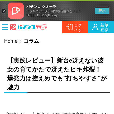
パチンコ-クオーラ
表示
アプリでデータ公開や最新情報をチェ！
FREE - In Google Play
ログ
新規
イン
登録
機種情報
Home
>
コラム
記事
パチンコ
【実践レビュー】新台e冴えない彼
店舗情報
パチスロ
コラム
女の育てかたで冴えたヒキ炸裂！
爆発力は控えめでも"打ちやすさ"が
動画
実戦記事
業界ニュース
魅力
コミュニティ
ホール情報
公式チャンネル
YouTuber動画