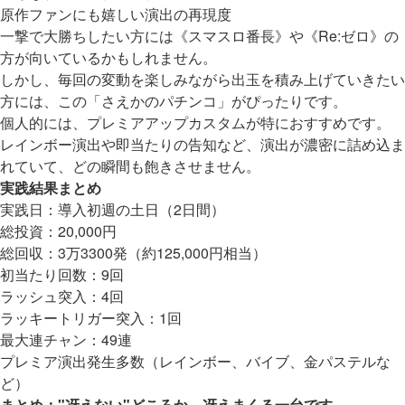
原作ファンにも嬉しい演出の再現度
一撃で大勝ちしたい方には《スマスロ番長》や《Re:ゼロ》の
方が向いているかもしれません。
しかし、毎回の変動を楽しみながら出玉を積み上げていきたい
方には、この「さえかのパチンコ」がぴったりです。
個人的には、プレミアアップカスタムが特におすすめです。
レインボー演出や即当たりの告知など、演出が濃密に詰め込ま
れていて、どの瞬間も飽きさせません。
実践結果まとめ
実践日：導入初週の土日（2日間）
総投資：20,000円
総回収：3万3300発（約125,000円相当）
初当たり回数：9回
ラッシュ突入：4回
ラッキートリガー突入：1回
最大連チャン：49連
プレミア演出発生多数（レインボー、バイブ、金パステルな
ど）
まとめ："冴えない"どころか、冴えまくる一台です