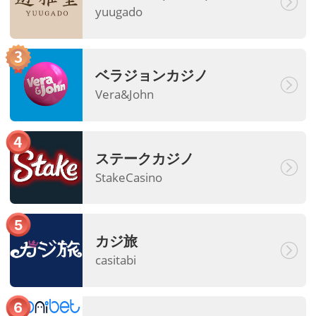
yuugado
ベラジョンカジノ
Vera&John
ステークカジノ
StakeCasino
カジ旅
casitabi