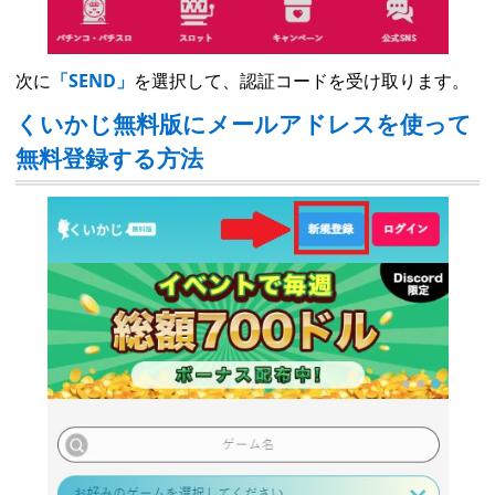
次に
「SEND」
を選択して、認証コードを受け取ります。
くいかじ無料版にメールアドレスを使って
無料登録する方法