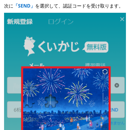
次に
「SEND」
を選択して、認証コードを受け取ります。