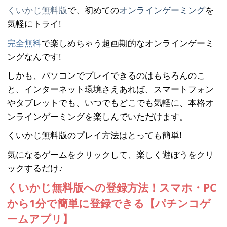
くいかじ無料版
で、初めての
オンラインゲーミング
を
気軽にトライ!
完全無料
で楽しめちゃう超画期的なオンラインゲーミ
ングなんです!
しかも、パソコンでプレイできるのはもちろんのこ
と、インターネット環境さえあれば、スマートフォン
やタブレットでも、いつでもどこでも気軽に、本格オ
ンラインゲーミングを楽しんでいただけます。
くいかじ無料版のプレイ方法はとっても簡単!
気になるゲームをクリックして、楽しく遊ぼうをクリ
ックするだけ♪
くいかじ無料版への登録方法！スマホ・PC
から1分で簡単に登録できる【パチンコゲ
ームアプリ】