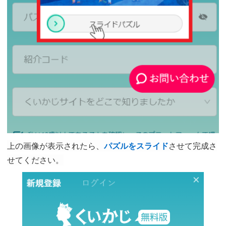
上の画像が表示されたら、
パズルをスライド
させて完成さ
せてください。