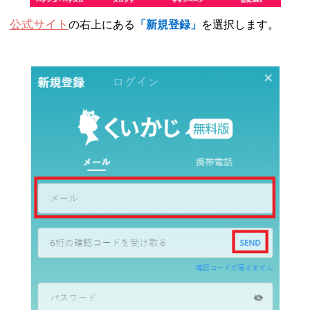
公式サイト
の右上にある
「新規登録」
を選択します。