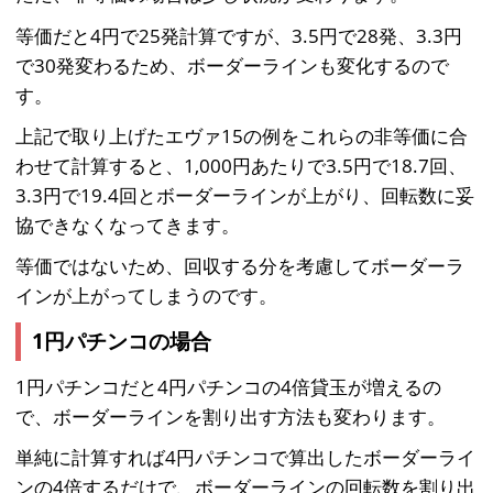
等価だと4円で25発計算ですが、3.5円で28発、3.3円
で30発変わるため、ボーダーラインも変化するので
す。
上記で取り上げたエヴァ15の例をこれらの非等価に合
わせて計算すると、1,000円あたりで3.5円で18.7回、
3.3円で19.4回とボーダーラインが上がり、回転数に妥
協できなくなってきます。
等価ではないため、回収する分を考慮してボーダーラ
インが上がってしまうのです。
1円パチンコの場合
1円パチンコだと4円パチンコの4倍貸玉が増えるの
で、ボーダーラインを割り出す方法も変わります。
単純に計算すれば4円パチンコで算出したボーダーライ
ンの4倍するだけで、ボーダーラインの回転数を割り出