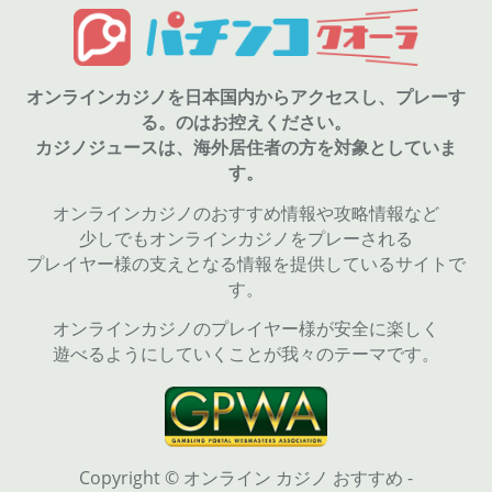
オンラインカジノを日本国内からアクセスし、プレーす
る。のはお控えください。
カジノジュースは、海外居住者の方を対象としていま
す。
オンラインカジノのおすすめ情報や攻略情報など
少しでもオンラインカジノをプレーされる
プレイヤー様の支えとなる情報を提供しているサイトで
す。
オンラインカジノのプレイヤー様が安全に楽しく
遊べるようにしていくことが我々のテーマです。
Copyright ©
オンライン カジノ おすすめ
-