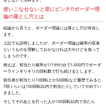
使いこなせないと逆にピンチ!?ボーダー理
論の落とし穴とは
結論から言うと、ボーダー理論には落とし穴が存在し
ます。
上記でも説明しましたが、ボーダー理論は確率の収束
というものを理解しておかなければ大やけどを負って
しまうのです。
例えば、初当たり確率が1/199の台で1,000円でボーダ
ーラインギリギリの回転数で打ち続けるとします。
前任者が初当たり10回転とか50回転など履歴でみると
7回くらいは100回転以内で初当たりしていてやめてい
きました。
そしてそのあとを打った人が100回転以内で当たら