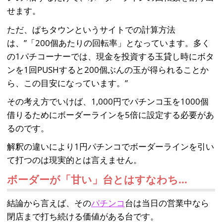
せます。
ただ、ぱちタウンというサイトでの計算方法
は、”
「200個あたりの回転率」となっています。多く
の1パチコーナーでは、現金を投資する玉貸し時にボタ
ンを1回PUSHすると200個ぶんの玉が得られることか
ら、この目安になっています。”
その考え方でいけば、1,000円でパチンコ玉を1000個
借りるためにボーダーラインを5倍に設定する必要があ
るのです。
解釈の違いにより1円パチンコでボーダーラインを引い
て打つのは現実的とは言えません。
ボーダーが「甘い」台とはすなわち…
結論から言えば、その
パチンコ
台は当日の営業中なら
閉店まで打ち続ける価値がある台です。