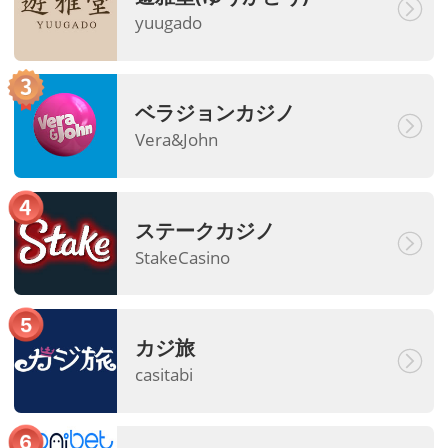
yuugado
ベラジョンカジノ
Vera&John
ステークカジノ
StakeCasino
カジ旅
casitabi