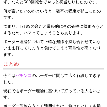
ず、なんと500回転台でやっと初当たりしたのです。
何が言いたいのかというと、確率の収束が起こったの
です。
つまり、1/199の台だと最終的にその確率に収まろうと
するため、ハマってしまうこともあります。
ボーダー理論について正確な知識を持ち合わせていな
いまま打ってしまうと負けてしまう可能性が高くなり
ます。
まとめ
今回は
パチンコ
のボーダーに関して広く解説してきま
した。
現在でもボーダー理論に基づいて打っている人もいま
す。
ボーダー理論をうまく活用すれば、負けたとしても損