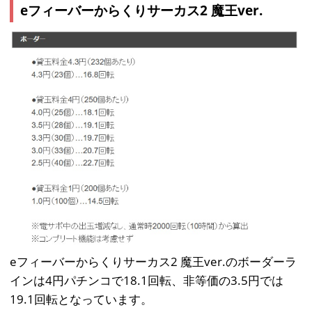
eフィーバーからくりサーカス2 魔王ver.
eフィーバーからくりサーカス2 魔王ver.のボーダーラ
インは4円パチンコで18.1回転、非等価の3.5円では
19.1回転となっています。