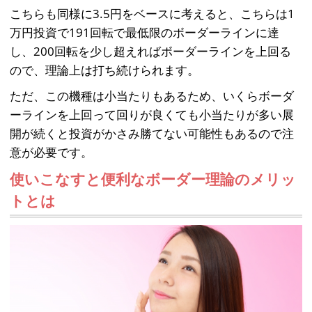
こちらも同様に3.5円をベースに考えると、こちらは1
万円投資で191回転で最低限のボーダーラインに達
し、200回転を少し超えればボーダーラインを上回る
ので、理論上は打ち続けられます。
ただ、この機種は小当たりもあるため、いくらボーダ
ーラインを上回って回りが良くても小当たりが多い展
開が続くと投資がかさみ勝てない可能性もあるので注
意が必要です。
使いこなすと便利なボーダー理論のメリッ
トとは