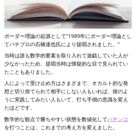
ボーダー理論の起源として”
1989年にボーダー理論とし
てパチプロの石橋達也氏により提唱されました。”
当時は誰も数学的要素を取り入れて遊戯していた人が
少なかったため、提唱当時は懐疑的な目で見られてい
たこともありました。
人によって受け止め方はさまざまで、オカルト的な発
想と切り捨てられて相手にしない人もいれば、彼のよ
うに実践してみたい人もいて、打ち手側の意識を変え
たほどです。
数学的な観点で勝ちやすい状態を数値化して
パチンコ
を打つことは、これまでの考え方を変えました。