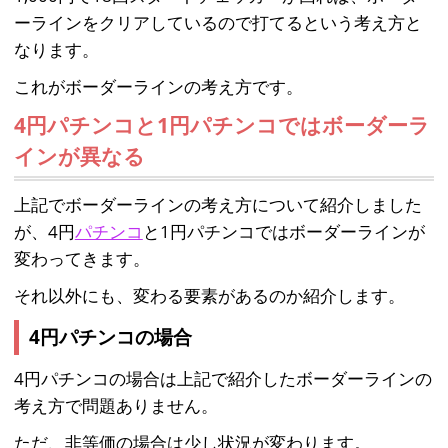
ーラインをクリアしているので打てるという考え方と
なります。
これがボーダーラインの考え方です。
4円パチンコと1円パチンコではボーダーラ
インが異なる
上記でボーダーラインの考え方について紹介しました
が、4円
パチンコ
と1円パチンコではボーダーラインが
変わってきます。
それ以外にも、変わる要素があるのか紹介します。
4円パチンコの場合
4円パチンコの場合は上記で紹介したボーダーラインの
考え方で問題ありません。
ただ、非等価の場合は少し状況が変わります。