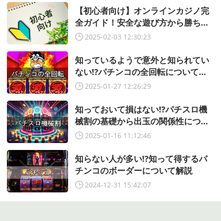
【初心者向け】オンラインカジノ完
全ガイド！安全な遊び方から勝ち方
まで徹底解説
2025-02-03 12:30:23
知っているようで意外と知られてい
ない!?パチンコの全回転について基
礎から解説
2025-01-27 12:26:29
知っておいて損はない!?パチスロ機
械割の基礎から出玉の関係性につい
て幅広く解説
2025-01-16 11:12:46
知らない人が多い!?知って得するパ
チンコのボーダーについて解説
2024-12-31 15:42:07