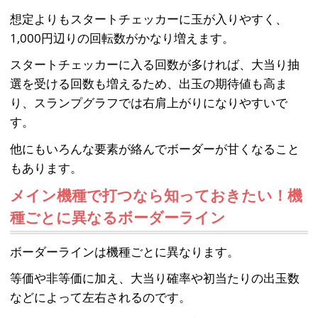
想定よりもスタートチェッカーに玉が入りやすく、
1,000円辺りの回転数がかなり増えます。
スタートチェッカーに入る回数が多ければ、大当り抽
選を受ける回数も増えるため、出玉の期待値も高ま
り、スランプグラフでは右肩上がりになりやすいで
す。
他にもいろんな要素が絡んでボーダーが甘くなること
もあります。
メイン機種で打つなら知っておきたい！機
種ごとに異なるボーダーライン
ボーダーラインは機種ごとに異なります。
等価や非等価に加え、大当り確率や初当たりの出玉数
などによって左右されるのです。