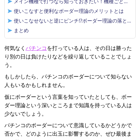
メイン機種で打つなら知っておきたい！機種ごとに
異なるボーダーライン
使いこなすと便利なボーダー理論のメリットとは
使いこなせないと逆にピンチ!?ボーダー理論の落とし
穴とは
まとめ
何気なく
パチンコ
を打っている人は、その日は勝った
り別の日は負けたりなどを繰り返していることでしょ
う。
もしかしたら、パチンコのボーダーについて知らない
人もいるかもしれません。
仮にボーダーという言葉を知っていたとしても、ボー
ダー理論という深いところまで知識を持っている人は
少ないでしょう。
パチンコのボーダーについて意識しているかどうかで
否かで、どのように出玉に影響するのか、ぜひ最後ま