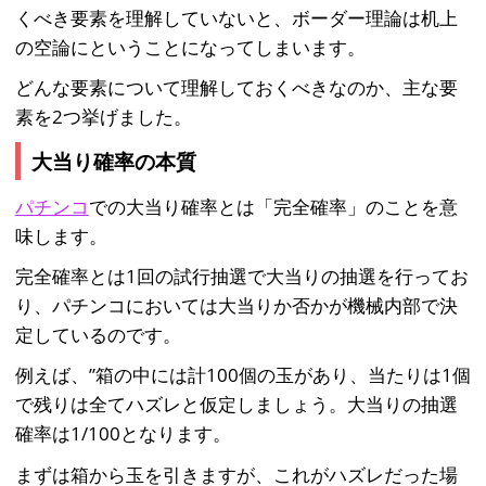
くべき要素を理解していないと、ボーダー理論は机上
の空論にということになってしまいます。
どんな要素について理解しておくべきなのか、主な要
素を2つ挙げました。
大当り確率の本質
パチンコ
での大当り確率とは「完全確率」のことを意
味します。
完全確率とは1回の試行抽選で大当りの抽選を行ってお
り、パチンコにおいては大当りか否かが機械内部で決
定しているのです。
例えば、”
箱の中には計100個の玉があり、当たりは1個
で残りは全てハズレと仮定しましょう。大当りの抽選
確率は1/100となります。
まずは箱から玉を引きますが、これがハズレだった場