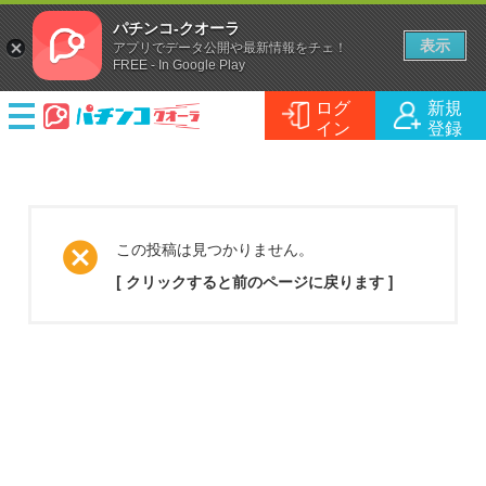
パチンコ-クオーラ
表示
アプリでデータ公開や最新情報をチェ！
FREE - In Google Play
ログ
新規
イン
登録
機種情報
記事
パチンコ
この投稿は見つかりません。
店舗情報
パチスロ
コラム
[ クリックすると前のページに戻ります ]
動画
実戦記事
業界ニュース
コミュニティ
ホール情報
公式チャンネル
YouTuber動画