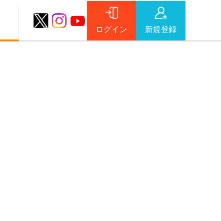
ャンネ
ログイン
新規登録
er動