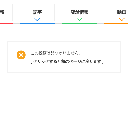
報
記事
店舗情報
動画
コラム
公式チ
コ
業界ニュース
ル
実戦記事
ロ
ホール情報
YouTub
画
コミュニティ
この投稿は見つかりません。
[ クリックすると前のページに戻ります ]