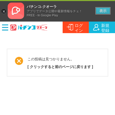
パチンコ-クオーラ
表示
アプリでデータ公開や最新情報をチェ！
FREE - In Google Play
ログ
新規
イン
登録
機種情報
記事
パチンコ
この投稿は見つかりません。
店舗情報
パチスロ
コラム
[ クリックすると前のページに戻ります ]
動画
実戦記事
業界ニュース
コミュニティ
ホール情報
公式チャンネル
YouTuber動画