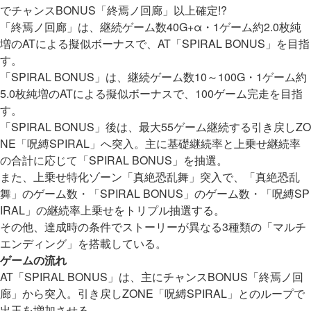
でチャンスBONUS「終焉ノ回廊」以上確定!?
「終焉ノ回廊」は、継続ゲーム数40G+α・1ゲーム約2.0枚純
増のATによる擬似ボーナスで、AT「SPIRAL BONUS」を目指
す。
「SPIRAL BONUS」は、継続ゲーム数10～100G・1ゲーム約
5.0枚純増のATによる擬似ボーナスで、100ゲーム完走を目指
す。
「SPIRAL BONUS」後は、最大55ゲーム継続する引き戻しZO
NE「呪縛SPIRAL」へ突入。主に基礎継続率と上乗せ継続率
の合計に応じて「SPIRAL BONUS」を抽選。
また、上乗せ特化ゾーン「真絶恐乱舞」突入で、「真絶恐乱
舞」のゲーム数・「SPIRAL BONUS」のゲーム数・「呪縛SP
IRAL」の継続率上乗せをトリプル抽選する。
その他、達成時の条件でストーリーが異なる3種類の「マルチ
エンディング」を搭載している。
ゲームの流れ
AT「SPIRAL BONUS」は、主にチャンスBONUS「終焉ノ回
廊」から突入。引き戻しZONE「呪縛SPIRAL」とのループで
出玉を増加させる。