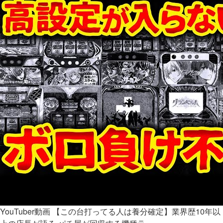
YouTuber動画
【この台打ってる人は養分確定】業界歴10年以