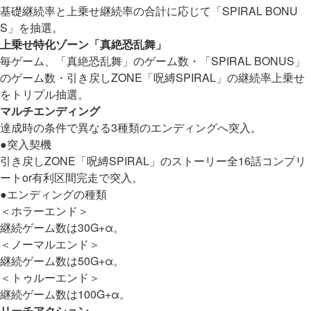
基礎継続率と上乗せ継続率の合計に応じて「SPIRAL BONU
S」を抽選。
上乗せ特化ゾーン「真絶恐乱舞」
毎ゲーム、「真絶恐乱舞」のゲーム数・「SPIRAL BONUS」
のゲーム数・引き戻しZONE「呪縛SPIRAL」の継続率上乗せ
をトリプル抽選。
マルチエンディング
達成時の条件で異なる3種類のエンディングへ突入。
●突入契機
引き戻しZONE「呪縛SPIRAL」のストーリー全16話コンプリ
ートor有利区間完走で突入。
●エンディングの種類
＜ホラーエンド＞
継続ゲーム数は30G+α。
＜ノーマルエンド＞
継続ゲーム数は50G+α。
＜トゥルーエンド＞
継続ゲーム数は100G+α。
リーチアクション