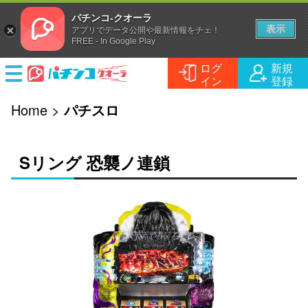
パチンコ-クオーラ
表示
アプリでデータ公開や最新情報をチェ！
FREE - In Google Play
ログ
新規
イン
登録
機種情報
Home
>
パチスロ
記事
パチンコ
Sリング 恐襲ノ連鎖
店舗情報
パチスロ
コラム
動画
実戦記事
業界ニュース
コミュニティ
ホール情報
公式チャンネル
YouTuber動画