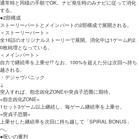
通常時と同様の手順でOK。ナビ発生時のみナビに従って消化
する。
●2部構成
ストーリーパートとメインパートの2部構成で展開される。
＜ストーリーパート＞
全16話のオリジナルストーリーで展開。消化中は1ゲーム約2.
0枚純増となっている。
＜メインパート＞
自力で継続率を上乗せ!? なお、100%を超えた分は次回へ持ち
越される。
・デジャヴパニック
↓
突入すれば、怨念凶化ZONEや突貞子恐襲に期待。
=怨念凶化ZONE=
1セット3ゲーム以上継続し、毎ゲーム継続率を上乗せ。
=突貞子恐襲=
上乗せした継続率を次回に持ち越して「SPIRAL BONUS」
へ。
●呪いの審判