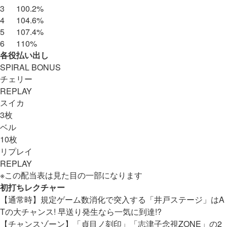
3
100.2%
4
104.6%
5
107.4%
6
110%
各役払い出し
SPIRAL BONUS
チェリー
REPLAY
スイカ
3枚
ベル
10枚
リプレイ
REPLAY
※この配当表は見た目の一部になります
初打ちレクチャー
【通常時】規定ゲーム数消化で突入する「井戸ステージ」はA
Tの大チャンス! 早送り発生なら一気に到達!?
【チャンスゾーン】「貞目ノ刻印」「志津子念視ZONE」の2