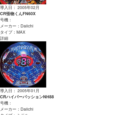
導入日： 2005年02月
CR怪物くんFN60X
号機：
メーカー：Daiichi
タイプ：MAX
詳細
導入日： 2005年01月
CRハイパーパッションNH88
号機：
メーカー：Daiichi