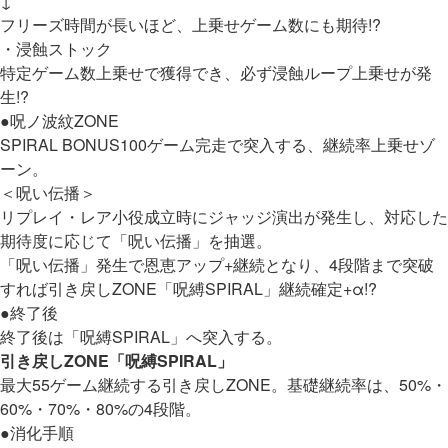
↓
フリーズ時間が長いほど、上乗せゲーム数にも期待!?
・浸蝕ストック
特定ゲーム数上乗せで獲得でき、必ず浸蝕ループ上乗せが発
生!?
●呪ノ波紋ZONE
SPIRAL BONUS100ゲーム完走で突入する、継続率上乗せゾ
ーン。
＜呪い伝播＞
リプレイ・レア小役成立時にジャッジ演出が発生し、対応した
期待度に応じて「呪い伝播」を抽選。
「呪い伝播」発生で恩恵アップ+継続となり、4段階まで突破
すれば引き戻しZONE「呪縛SPIRAL」継続確定+α!?
●終了後
終了後は「呪縛SPIRAL」へ突入する。
引き戻しZONE「呪縛SPIRAL」
最大55ゲーム継続する引き戻しZONE。基礎継続率は、50%・
60%・70%・80%の4段階。
●消化手順