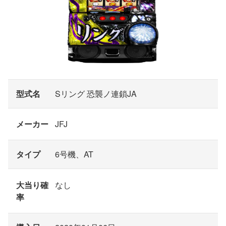
型式名
Sリング 恐襲ノ連鎖JA
メーカー
JFJ
タイプ
6号機、AT
大当り確
なし
率