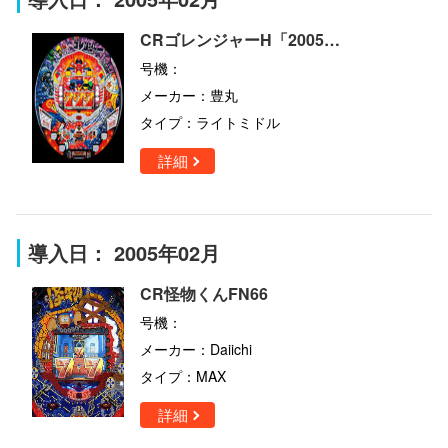
CRゴレンジャーH「2005
年」
号機：
メーカー：豊丸
タイプ：ライトミドル
詳細
導入日： 2005年02月
CR怪物くんFN66
号機：
メーカー：Daiichi
タイプ：MAX
詳細