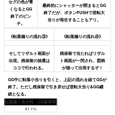
セグの色が青
最終的にシャッターが閉まるとGG
くなるとGG
終了だが、ボタンPUSHで逆転大
終了のピン
当りが発生することもアリ。
チ。
《転落煽りの流れ③》
《転落煽りの流れ④》
そしてリザルト画面が
残保留で当たればリザル
出現。残保留の抽選は
ト画面が一閃され、図柄
ココで行われる。
が揃って出現するぞ！
GG中に転落小当りを引くと、上記の流れを経てGGが
終了。ただし残保留で引き戻せば逆転大当り&GG継
続となる。
転落煽り発生時・GG復帰率
41.1%