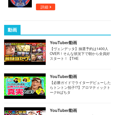
詳細
動画
YouTuber動画
【ヴェンデッタ】抽選予約は1400人
OVER！そんな状況下で朝から全員好
スタート！【THE
YouTuber動画
【必勝ガイドでライターデビューした
らトントン拍子!?】アロマティックト
ークinぱちタ
YouTuber動画