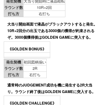
発生契機
大当り開始時に液晶暗転
ラウンド数
10R×2回
打ち方
右打ち
大当り開始画面で液晶がブラックアウトすると発生。
10R×2回分の出玉である3000個の獲得が約束される
ぞ。3000個獲得後はGOLDEN GAMEに突入する。
《GOLDEN BONUS》
発生契機
初回図柄揃い
ラウンド数
2R
打ち方
右打ち
通常時のJUDGEMENT成功を機に発生する2R大当
り。ラウンド終了後はGOLDEN GAMEに突入する。
《GOLDEN CHALLENGE》