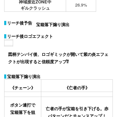
神域接近ZONE中
26.9%
ギルクラッシュ
リーチ後予告
宝箱落下煽り演出
リーチ後ロゴエフェクト
図柄テンパイ後、ロゴギミックが開いて紫の炎エフェ
クトが出現すると信頼度アップ⁉
宝箱落下煽り演出
《チェーン》
《亡者の手》
ボタン連打で
亡者の手が宝箱を引き下げる。赤
宝箱落下を狙
パターンだとチャンスアップ！