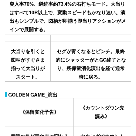
突入率70%、継続率約73.4%の右打ちモード。大当り
はすべて10R以上で、変動スピードもかなり速い。演
出もシンプルで、図柄が即揃う即当りアクションがメ
インで展開する。
大当りを引くと
セグが青くなるとピンチ。最終
図柄がすぐさま
的にシャッターがとGG終了とな
揃って大当りが
り、残保留消化演出を経て通常
スタート。
時に戻る。
GOLDEN GAME_演出
《カウントダウン先
《保留変化予告》
読み》