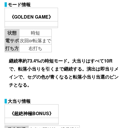
モード情報
《GOLDEN GAME》
状態
時短
電サポ
次回or転落まで
打ち方
右打ち
継続率約73.4%の時短モード。大当りはすべて10R
で、転落小当りを引くまで継続する。演出は即当りメ
インで、セグの色が青くなると転落小当り当選のピン
チとなる。
大当り情報
《超絶神極BONUS》