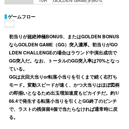
10R
GOLDEN GAME
約60%
ゲームフロー
初当りが超絶神極BONUS、またはGOLDEN BONUS
ならGOLDEN GAME（GG）突入濃厚。初当りがGO
LDEN CHALLENGEの場合はラウンド中演出成功で
GG突入だ。なお、トータルのGG突入率は70%となっ
ている。
GGは次回大当りor転落小当りを引くまで続く右打ち
モード。変動スピードが速く、かつ大当りはほぼ図柄
の即揃いとなるため出玉増加速度もピカイチだ。約1/
66.4で発生する転落小当りを引くとGG終了のピンチ
で、ラストの残保留4個で当たらなければ通常時に戻
る。