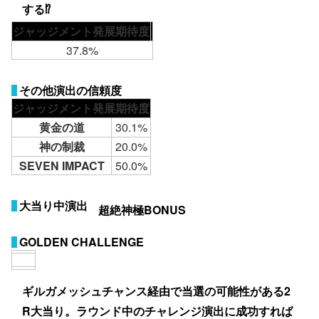
する⁉
ジャッジメント発展期待度
37.8%
その他演出の信頼度
ジャッジメント発展期待度
黄金の道
30.1%
神の制裁
20.0%
SEVEN IMPACT
50.0%
大当り中演出
超絶神極BONUS
GOLDEN CHALLENGE
ギルガメッシュチャンス経由で当選の可能性がある2
R大当り。ラウンド中のチャレンジ演出に成功すれば