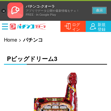
パチンコ-クオーラ
表示
アプリでデータ公開や最新情報をチェ！
FREE - In Google Play
ログ
新規
イン
登録
機種情報
Home
>
パチンコ
記事
パチンコ
Pビッグドリーム3
店舗情報
パチスロ
コラム
動画
実戦記事
業界ニュース
コミュニティ
ホール情報
公式チャンネル
YouTuber動画