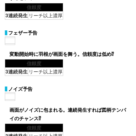
信頼度
3連続発生
リーチ以上濃厚
フェザー予告
変動開始時に羽根が画面を舞う。信頼度は低め⁉
信頼度
3連続発生
リーチ以上濃厚
ノイズ予告
画面がノイズに包まれる。連続発生すれば図柄テンパ
イのチャンス⁉
信頼度
3連続発生
リーチ以上濃厚