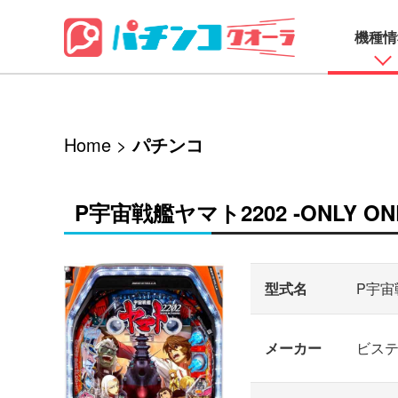
機種情
パチン
機種情報
パチス
記事
パチンコ
Home
>
パチンコ
店舗情報
パチスロ
コラム
動画
実戦記事
業界ニュース
P宇宙戦艦ヤマト2202 ‐ONLY ONE‐ 
コミュニティ
ホール情報
公式チャンネル
YouTuber動画
型式名
P宇宙戦
メーカー
ビス