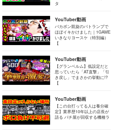
タ
YouTuber動画
バカボン凱旋のパトランプで
ほぼイキかけました｜1GAME
いきなりヨースケ（特別編）
【
YouTuber動画
【グランベルム】低設定だと
思っていたら「AT直撃」「引
き戻し」でまさかの挙動に!?
【
YouTuber動画
【この台打ってる人は養分確
定】業界歴10年以上の店長が
語る パチ屋が回収する機種ラ