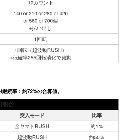
10カウント
140 or 210 or 280 or 420
or 560 or 700個
※払い出し
1回転
1回転（超波動RUSH）
※低確率255回転消化で発動
SH継続率：約72%の合算値。
り割合
突入モード
比率
金ヤマトRUSH
約1％
超波動RUSH
約50％