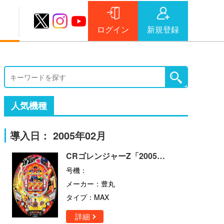
ャンネ
ログイン
新規登録
er動
人気機種
導入日： 2005年02月
CRゴレンジャーZ「2005
年」
号機：
メーカー：豊丸
タイプ：MAX
詳細