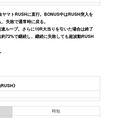
&金ヤマトRUSHに直行。BONUS中はRUSH突入を
入、失敗で通常時に戻る。
で超速ループ。さらに10R大当りを引いた場合は終了
は約72%で継続し、継続に失敗しても超波動RUSH
%。
RUSH》
時短