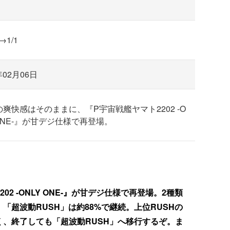
ジ
9→1/1
年02月06日
の爽快感はそのままに、『P宇宙戦艦ヤマト2202 -O
 ONE-』が甘デジ仕様で再登場。
2 -ONLY ONE-』が甘デジ仕様で再登場。2種類
「超波動RUSH」は約88%で継続。上位RUSHの
く、終了しても「超波動RUSH」へ移行するぞ。ま