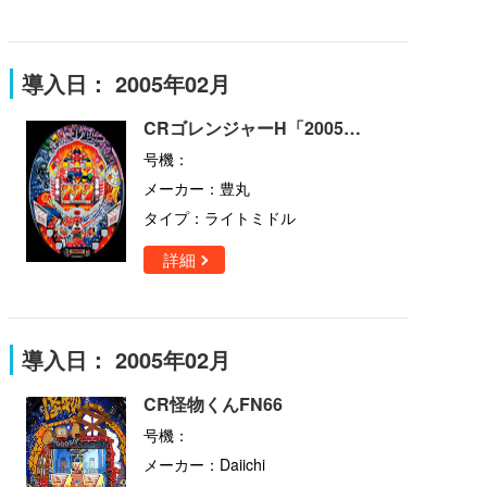
導入日： 2005年02月
CRゴレンジャーH「2005
年」
号機：
メーカー：豊丸
タイプ：ライトミドル
詳細
導入日： 2005年02月
CR怪物くんFN66
号機：
メーカー：Daiichi