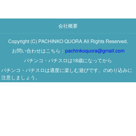
会社概要
Copyright (C) PACHINKO QUORA All Rights Reserved.
お問い合わせはこちら：
pachinkoquora@gmail.com
パチンコ・パチスロは18歳になってから
パチンコ・パチスロは適度に楽しむ遊びです。のめり込みに
注意しましょう。