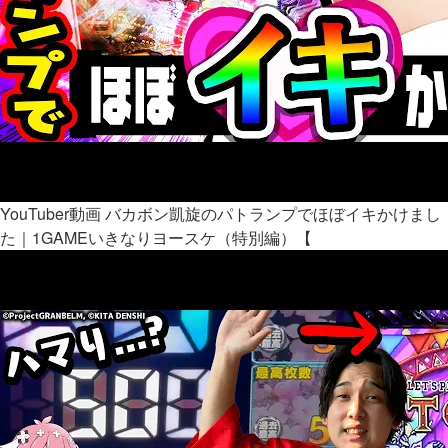
YouTuber動画
バカボン凱旋のパトランプでほぼイキかけまし
た｜1GAMEいきなりヨースケ（特別編）【