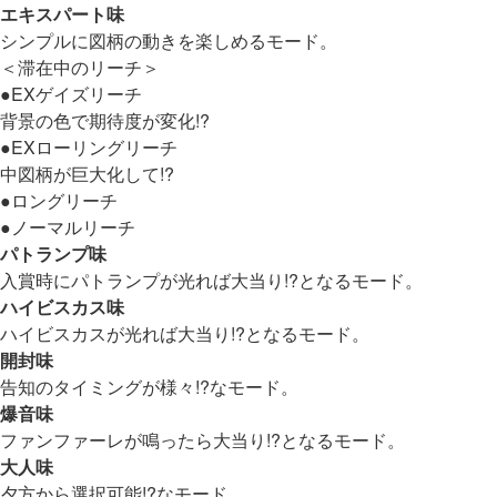
エキスパート味
シンプルに図柄の動きを楽しめるモード。
＜滞在中のリーチ＞
●EXゲイズリーチ
背景の色で期待度が変化!?
●EXローリングリーチ
中図柄が巨大化して!?
●ロングリーチ
●ノーマルリーチ
パトランプ味
入賞時にパトランプが光れば大当り!?となるモード。
ハイビスカス味
ハイビスカスが光れば大当り!?となるモード。
開封味
告知のタイミングが様々!?なモード。
爆音味
ファンファーレが鳴ったら大当り!?となるモード。
大人味
夕方から選択可能!?なモード。