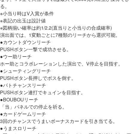
る。
※小当り時はV入賞が条件
※表記の出玉は設計値
※図柄揃い確率は約1/2.2(直当りと小当りの合成確率)
演出面では、1変動ごとに7種類のリーチから選択可能。
●カウントダウンリーチ
PUSHボタン一撃で成功させる。
●ウー助リーチ
ホー助とコラボレーションした演出で、V停止を目指す。
●シューティングリーチ
PUSHボタン長押しでボスを倒す。
●パトチャンスリーチ
PUSHボタン連打でキュインを目指す。
●BOUBOUリーチ
「当」パネルでの停止を祈る。
●カードゲームリーチ
3回のチャンスでうまいボーナスカードを引き当てる。
●うまスロリーチ