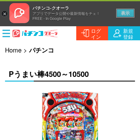
パチンコ-クオーラ
表示
アプリでデータ公開や最新情報をチェ！
FREE - In Google Play
ログ
新規
イン
登録
機種情報
Home
>
パチンコ
記事
パチンコ
Pうまい棒4500～10500
店舗情報
パチスロ
コラム
動画
実戦記事
業界ニュース
コミュニティ
ホール情報
公式チャンネル
YouTuber動画