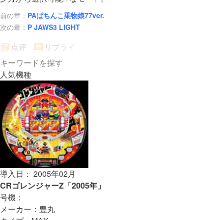
前の章：
PAぱちんこ乗物娘77ver.
次の章：
P JAWS3 LIGHT
点评
リプライ
人気機種
導入日： 2005年02月
CRゴレンジャーZ「2005年」
号機：
メーカー：豊丸