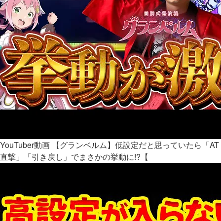
YouTuber動画
【グランベルム】低設定だと思っていたら「AT
直撃」「引き戻し」でまさかの挙動に!?【