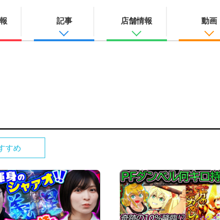
報
記事
店舗情報
動画
コラム
公式チ
コ
業界ニュース
ル
実戦記事
ロ
ホール情報
YouTub
画
コミュニティ
すすめ