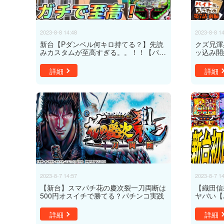
2023-8-8 14:48
2023-8-8 1
新台【Pダンベル何キロ持てる？】先読
クズ兄渾
みカスタムが至高すぎる。。！！【パチ
ッ込み開
ンコ レバブル 実況】
詳細
詳細
2023-8-7 14:57
2023-8-7 1
【新台】スマパチ花の慶次裂一刀両断は
【織田信
500円オスイチで勝てる？パチンコ実践
ヤバい【
詳細
詳細