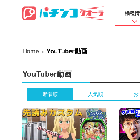
機種情
パチン
機種情報
パチス
記事
パチンコ
Home
>
YouTuber動画
店舗情報
パチスロ
コラム
動画
実戦記事
業界ニュース
YouTuber動画
コミュニティ
ホール情報
公式チャンネル
新着順
人気順
お
YouTuber動画