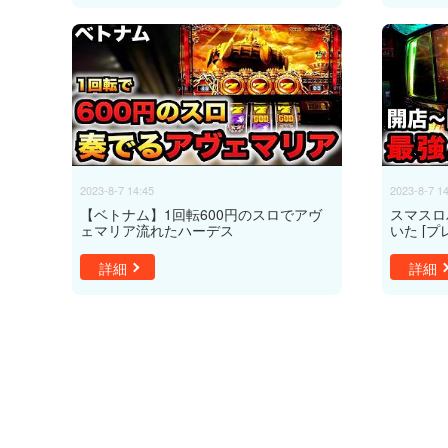
2023-8-7 14:45
2023-8-7 1
【ベトナム】1回転600円のスロでアヴ
スマスロ
ェマリア流れたハーデス
いた [
詳細
詳細