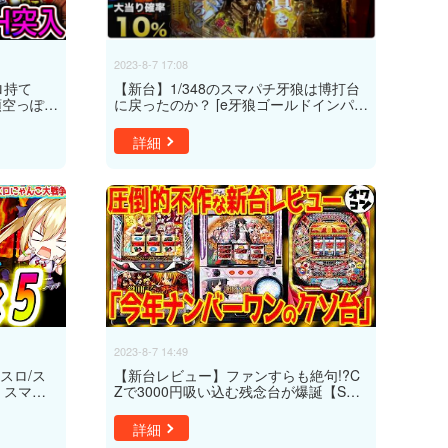
2023-8-7 17:08
ロ持て
【新台】1/348のスマパチ牙狼は博打台
頭空っぽに
に戻ったのか？ [e牙狼ゴールドインパク
ト 348Ver]
詳細
2023-8-7 14:49
スロ/ス
【新台レビュー】ファンすらも絶句!?C
 スマス
Zで3000円吸い込む残念台が爆誕【S織
田信奈 S戦国恋姫 Pフィーバークイーン
Ⅱ】
詳細